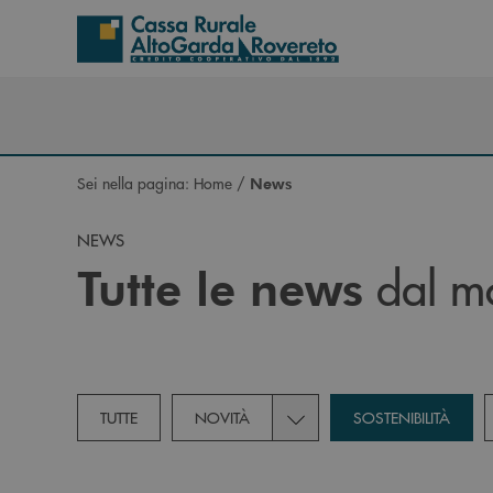
Salta al contenuto principale
Sei nella pagina:
Home
/
News
NEWS
dal mo
Tutte le news
Toggle subcategories dropd
TUTTE
NOVITÀ
SOSTENIBILITÀ