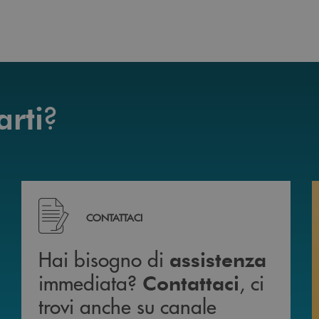
?
arti
mente da casa 24h su 24h .
Hai bisogno di assistenza immediata? Contattaci , c
CONTATTACI
Hai bisogno di
assistenza
immediata?
, ci
Contattaci
trovi anche su canale