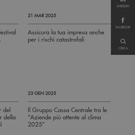
LINKEDIN
LINKEDIN
21 MAR 2025
FACEBOOK
FACEBOOK
 Festival
Assicura la tua impresa anche
.
per i rischi catastrofali
CERCA
CERCA
23 GEN 2025
r del
Il Gruppo Cassa Centrale tra le
 della
“Aziende più attente al clima
i
2025”