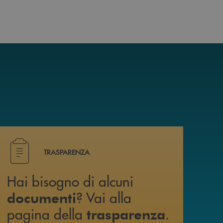
i trovi anche su canale WhatsApp !
Hai bisogno di alcuni documenti ? Vai alla pagina della 
TRASPARENZA
Hai bisogno di alcuni
? Vai alla
documenti
pagina della
.
trasparenza