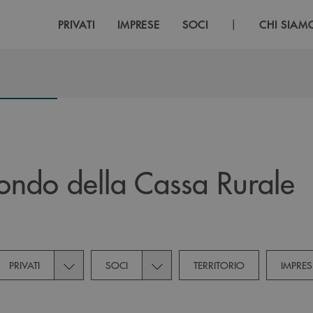
|
PRIVATI
IMPRESE
SOCI
CHI SIAM
ndo della Cassa Rurale
own for Novità
Toggle subcategories dropdown for Privati
Toggle subcategories dropdown fo
PRIVATI
SOCI
TERRITORIO
IMPRES