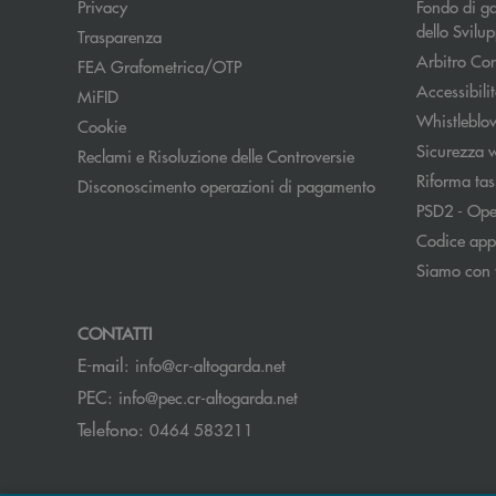
Apre una nuova finestra
Privacy
Fondo di ga
dello Svil
Trasparenza
Arbitro Con
FEA Grafometrica/OTP
Accessibili
MiFID
Whistleblo
Cookie
Sicurezza 
Reclami e Risoluzione delle Controversie
Riforma tas
Disconoscimento operazioni di pagamento
PSD2 - Ope
Codice appa
Siamo con 
CONTATTI
(si apre l’app di posta elett
E-mail:
info@cr-altogarda.net
(si apre l’app di posta ele
PEC:
info@pec.cr-altogarda.net
Telefono:
0464 583211