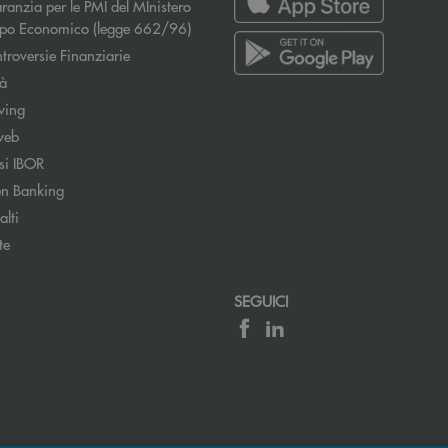
ranzia per le PMI del MInistero
Apre una nuova finestra
uppo Economico (legge 662/96)
Apre una nuova finestra
troversie Finanziarie
tà
wing
web
si IBOR
n Banking
lti
te
SEGUICI
ronica)
ttronica)