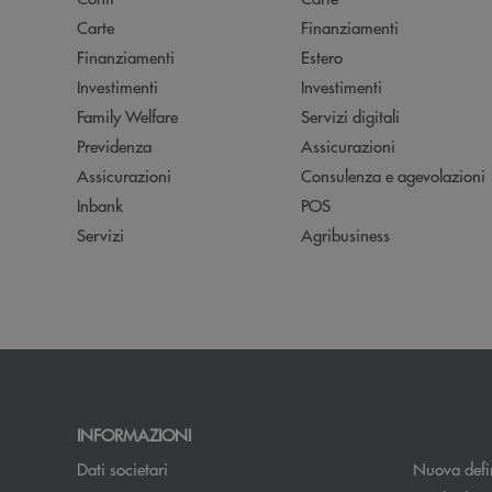
Carte
Finanziamenti
Finanziamenti
Estero
Investimenti
Investimenti
Family Welfare
Servizi digitali
Previdenza
Assicurazioni
Assicurazioni
Consulenza e agevolazioni
Inbank
POS
Servizi
Agribusiness
INFORMAZIONI
Dati societari
Nuova defin