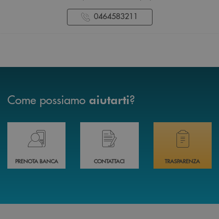
0464583211
Come possiamo
?
aiutarti
Prenota il tuo appuntamento in Filiale direttamente da casa 24h su 24h 
Hai bisogno di assistenza immediata? Contatta
Hai bisogno di alcuni
PRENOTA BANCA
CONTATTACI
TRASPARENZA