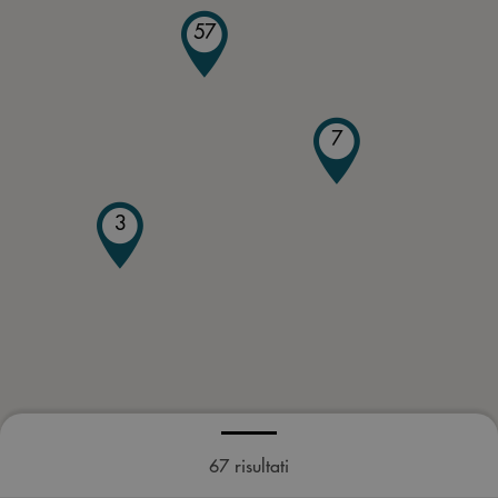
57
7
3
67
risultati