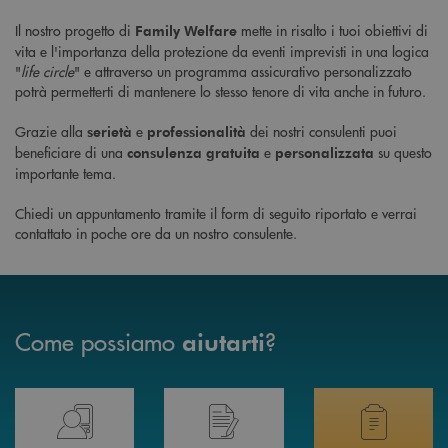
Il nostro progetto di
mette in risalto i tuoi obiettivi di
Family Welfare
vita e l'importanza della protezione da eventi imprevisti in una logica
"
life circle
" e attraverso un programma assicurativo personalizzato
potrà permetterti di mantenere lo stesso tenore di vita anche in futuro.
Grazie alla
e
dei nostri consulenti puoi
serietà
professionalità
beneficiare di una
e
su questo
consulenza gratuita
personalizzata
importante tema.
Chiedi un appuntamento tramite il form di seguito riportato e verrai
contattato in poche ore da un nostro consulente.
Come possiamo
?
aiutarti
Prenota il tuo appuntamento in Filiale direttamente da casa 24h su 24h 
Hai bisogno di assistenza immediata? Contatta
Hai bisogno di alcuni