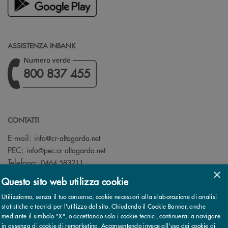
ASSISTENZA INBANK
800 837 455
CONTATTI
(si apre l’app di posta elettronica)
E-mail:
info@cr-altogarda.net
(si apre l’app di posta elettronica)
PEC:
info@pec.cr-altogarda.net
Telefono:
0464 583211
×
Questo sito web utilizza cookie
Utilizziamo, senza il tuo consenso, cookie necessari alla elaborazione di analisi
statistiche e tecnici per l'utilizzo del sito. Chiudendo il Cookie Banner, anche
mediante il simbolo "X", o accettando solo i cookie tecnici, continuerai a navigare
© 2026 Cassa Rurale AltoGarda - Rovereto - Banca di Credito
in assenza di cookie di remarketing. Acconsentendo invece all'uso dei cookie di