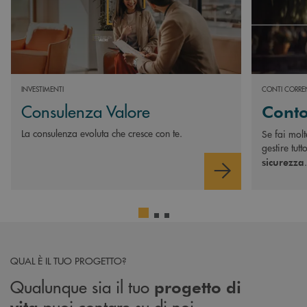
INVESTIMENTI
CONTI CORRE
Consulenza Valore
Conto
La consulenza evoluta che cresce con te.
Se fai molt
gestire tutt
.
sicurezza
QUAL È IL TUO PROGETTO?
Qualunque sia il tuo
progetto di
puoi contare su di noi.
vita