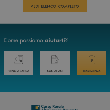
VEDI ELENCO COMPLETO
Come possiamo
?
aiutarti
Prenota il tuo appuntamento in Filiale direttamente da casa 24h su 24h 
Hai bisogno di assistenza immediata? Contatta
Hai bisogno di alcuni
PRENOTA BANCA
CONTATTACI
TRASPARENZA