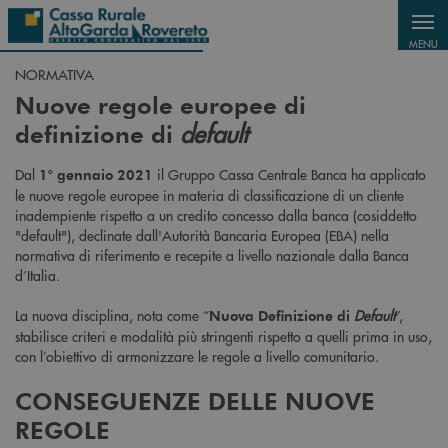
Salta al contenuto principale
MENU
NORMATIVA
Nuove regole europee di
default
definizione di
Dal
il Gruppo Cassa Centrale Banca ha applicato
1° gennaio 2021
le nuove regole europee in materia di classificazione di un cliente
inadempiente rispetto a un credito concesso dalla banca (cosiddetto
"default"), declinate dall'Autorità Bancaria Europea (EBA) nella
normativa di riferimento e recepite a livello nazionale dalla Banca
d’Italia.
La nuova disciplina, nota come “
Default
”,
Nuova Definizione di
stabilisce criteri e modalità più stringenti rispetto a quelli prima in uso,
con l’obiettivo di armonizzare le regole a livello comunitario.
CONSEGUENZE DELLE NUOVE
REGOLE