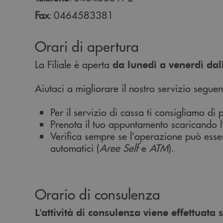
Fax
0464583381
:
Orari di apertura
La Filiale è aperta
da lunedì a venerdì dal
Aiutaci a migliorare il nostro servizio seguen
Per il servizio di cassa ti consigliamo di
Prenota il tuo appuntamento scaricando
Verifica sempre se l’operazione può esse
automatici (
Aree Self
e
ATM
).
Orario di consulenza
L'attività di consulenza viene effettuat