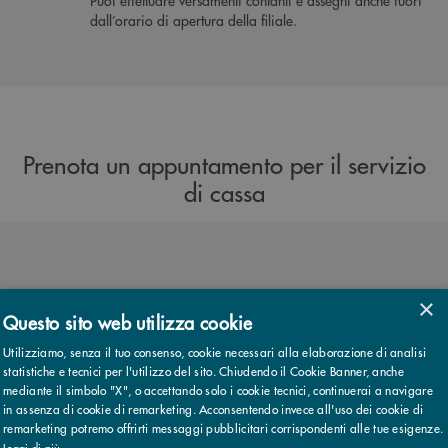
Puoi effettuare versamenti contanti e assegni anche fuori
dall’orario di apertura della filiale.
Prenota un appuntamento per il servizio
di cassa
×
PRENOTA
Questo sito web utilizza cookie
Utilizziamo, senza il tuo consenso, cookie necessari alla elaborazione di analisi
statistiche e tecnici per l'utilizzo del sito. Chiudendo il Cookie Banner, anche
mediante il simbolo "X", o accettando solo i cookie tecnici, continuerai a navigare
in assenza di cookie di remarketing. Acconsentendo invece all'uso dei cookie di
remarketing potremo offrirti messaggi pubblicitari corrispondenti alle tue esigenze.
Leggi di più