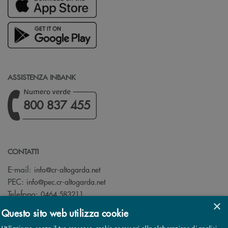
ASSISTENZA INBANK
800 837 455
CONTATTI
(si apre l’app di posta elettronica)
E-mail:
info@cr-altogarda.net
(si apre l’app di posta elettronica)
PEC:
info@pec.cr-altogarda.net
Telefono:
0464 583211
×
Questo sito web utilizza cookie