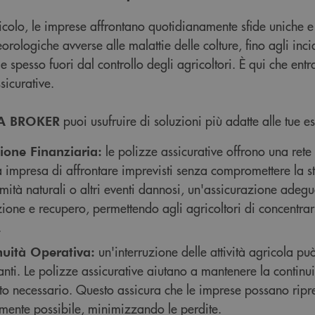
olo, le imprese affrontano quotidianamente sfide uniche e 
rologiche avverse alle malattie delle colture, fino agli incide
e spesso fuori dal controllo degli agricoltori. È qui che ent
sicurative.
puoi usufruire di soluzioni più adatte alle tue e
A BROKER
le polizze assicurative offrono una rete
ione Finanziaria:
a impresa di affrontare imprevisti senza compromettere la s
mità naturali o altri eventi dannosi, un'assicurazione adegu
ione e recupero, permettendo agli agricoltori di concentrarsi
.
un'interruzione delle attività agricola 
nuità Operativa:
nti. Le polizze assicurative aiutano a mantenere la continui
to necessario. Questo assicura che le imprese possano ripre
mente possibile, minimizzando le perdite.