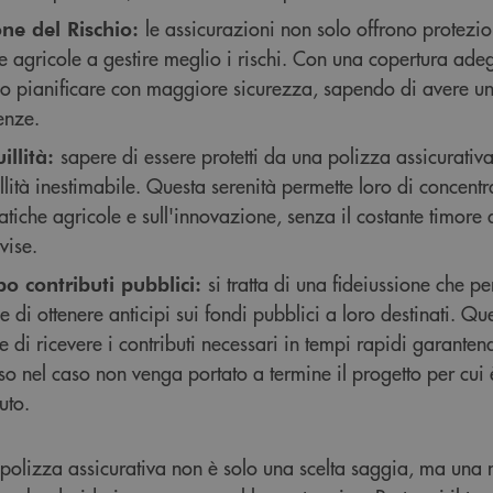
le assicurazioni non solo offrono protezi
ne del Rischio:
 agricole a gestire meglio i rischi. Con una copertura adegu
o pianificare con maggiore sicurezza, sapendo di avere un
enze.
sapere di essere protetti da una polizza assicurativa
illità:
llità inestimabile. Questa serenità permette loro di concentr
atiche agricole e sull'innovazione, senza il costante timore 
vise.
si tratta di una fideiussione che p
po contributi pubblici:
e di ottenere anticipi sui fondi pubblici a loro destinati. Qu
 di ricevere i contributi necessari in tempi rapidi garantend
o nel caso non venga portato a termine il progetto per cui è
uto.
a polizza assicurativa non è solo una scelta saggia, ma una 