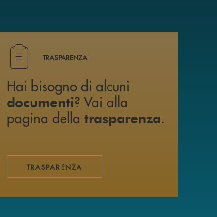
i trovi anche su canale WhatsApp !
Hai bisogno di alcuni documenti ? Vai alla pagina della 
TRASPARENZA
Hai bisogno di alcuni
? Vai alla
documenti
pagina della
.
trasparenza
TRASPARENZA