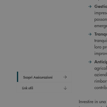
Gestio
imprese
posson
emerg
Tranqu
tranqui
loro pr
improv
Antici
agricol
aziende
Scopri Assicurazioni
rimbors
contrib
Link utili
Investire in un