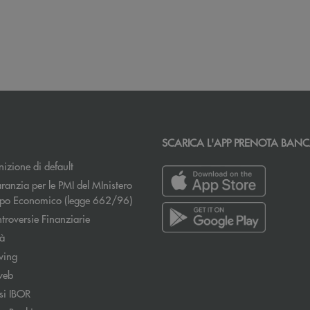
SCARICA L'APP PRENOTA BAN
izione di default
ranzia per le PMI del MInistero
Apre una nuova finestra
uppo Economico (legge 662/96)
Apre una nuova finestra
troversie Finanziarie
tà
wing
web
si IBOR