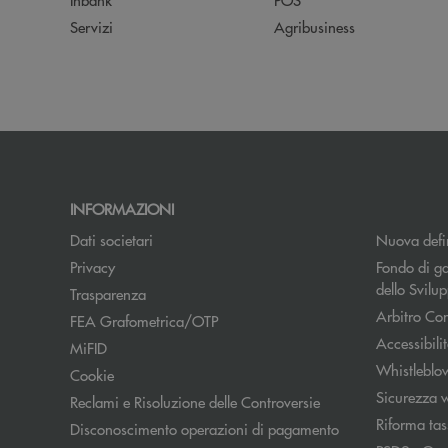
Servizi
Agribusiness
INFORMAZIONI
Dati societari
Nuova defin
Apre una nuova finestra
Privacy
Fondo di ga
dello Svil
Trasparenza
Arbitro Con
FEA Grafometrica/OTP
Accessibili
MiFID
Whistleblo
Cookie
Sicurezza 
Reclami e Risoluzione delle Controversie
Riforma tas
Disconoscimento operazioni di pagamento