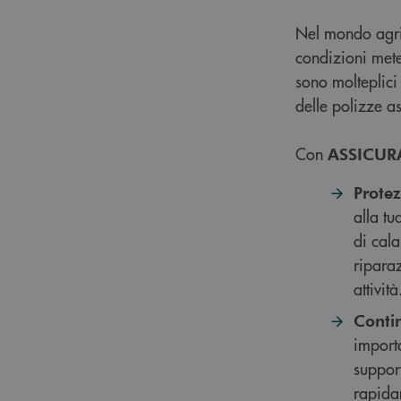
Nel mondo agric
condizioni meteo
sono molteplici 
delle polizze as
Con
ASSICUR
Protez
alla tu
di cala
riparaz
attività
Conti
importa
suppor
rapida