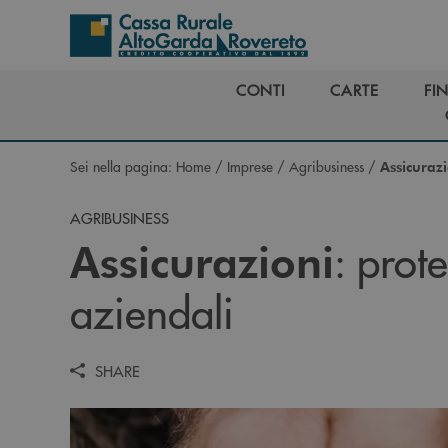
Salta al contenuto principale
CONTI
CARTE
FI
CONTI
CARTE
FI
Sei nella pagina:
Home
/
Imprese
/
Agribusiness
/
Assicuraz
AGRIBUSINESS
: prote
Assicurazioni
aziendali
SHARE