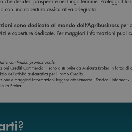
a che desideri prosperare nel lungo termine. Proteggi il tuo 
a con una copertura assicurativa adeguata.
per c
uzioni sono dedicate al mondo dell’Agribusiness
rvizi e coperture dedicate. Per maggiori informazioni puoi c
ario con finalità promozionale.
azioni Crediti Commerciali” sono distribuite da Assicura Broker in forza 
izio dell’attività assicurativa per il ramo Credito.
rizione e maggiori informazioni leggere attentamente i Fascicoli informativi
icura Broker.
?
arti