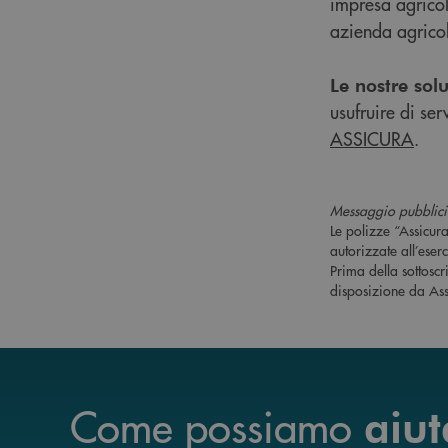
impresa agricol
azienda agricol
Le nostre sol
usufruire di se
ASSICURA
.
Messaggio pubblicit
Le polizze “Assicur
autorizzate all’eserc
Prima della sottosc
disposizione da Ass
Come possiamo
aiut