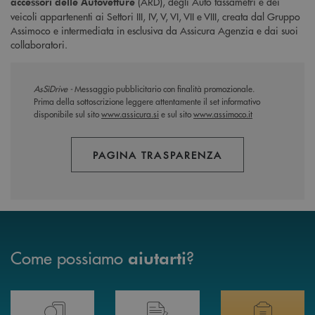
(ARD), degli Auto tassametri e dei
accessori delle Autovetture
veicoli appartenenti ai Settori III, IV, V, VI, VII e VIII, creata dal Gruppo
Assimoco e intermediata in esclusiva da Assicura Agenzia e dai suoi
collaboratori.
AsSìDrive -
Messaggio pubblicitario con finalità promozionale.
Prima della sottoscrizione leggere attentamente il set informativo
disponibile sul sito
www.assicura.si
e sul sito
www.assimoco.it
PAGINA TRASPARENZA
Come possiamo
?
aiutarti
Prenota il tuo appuntamento in Filiale direttamente da casa 24h su 24h 
Hai bisogno di assistenza immediata? Contatta
Hai bisogno di alcuni