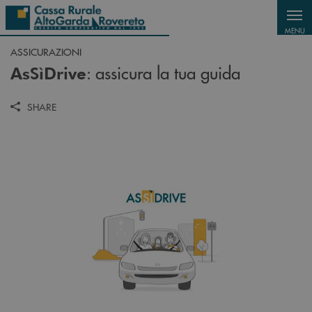
Salta al contenuto principale
MENU
ASSICURAZIONI
: assicura la tua guida
AsSìDrive
SHARE