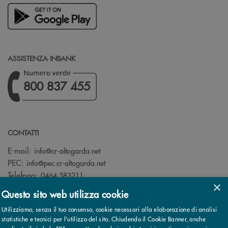
ASSISTENZA INBANK
800 837 455
CONTATTI
(si apre l’app di posta elettronica)
E-mail:
info@cr-altogarda.net
(si apre l’app di posta elettronica)
PEC:
info@pec.cr-altogarda.net
Telefono:
0464 583211
×
Questo sito web utilizza cookie
Utilizziamo, senza il tuo consenso, cookie necessari alla elaborazione di analisi
statistiche e tecnici per l'utilizzo del sito. Chiudendo il Cookie Banner, anche