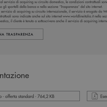
al servizio di acquiring su circuito domestico, le condizioni contrattuali son
o gli sportelli della banca e nella sezione “Trasparenza” del sito internet.
l servizio di acquiring su circuito internazionale, il servizio è erogato da W
trattuali sono indicate anche sul sito internet www.worldlineitalia.it nella se
stico, il cliente è tenuto a sottoscrivere anche il servizio di acquiring inter
NA TRASPARENZA
ntazione
cumento in una nuova finestra
apr
co - offerta standard -
764,2 KB
Ese