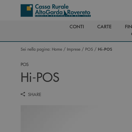
Salta al contenuto principale
CONTI
CARTE
FI
CONTI
CARTE
FI
Sei nella pagina:
Home
/
Imprese
/
POS
/
Hi-POS
POS
Hi-POS
SHARE