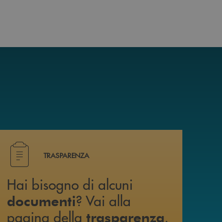
i trovi anche su canale WhatsApp !
Hai bisogno di alcuni documenti ? Vai alla pagina della 
TRASPARENZA
Hai bisogno di alcuni
? Vai alla
documenti
pagina della
.
trasparenza