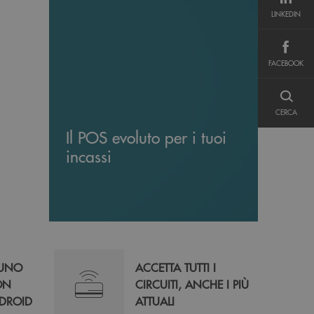
LINKEDIN
LINKEDIN
FACEBOOK
FACEBOOK
CERCA
CERCA
Il POS evoluto per i tuoi
incassi
 UNO
ACCETTA TUTTI I
ON
CIRCUITI, ANCHE I PIÙ
DROID
ATTUALI