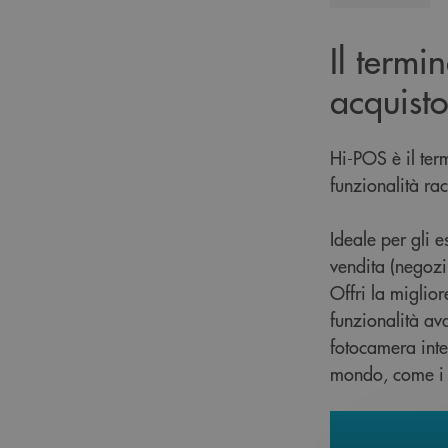
Il termi
acquisto 
Hi-POS è il term
funzionalità r
Ideale per gli e
vendita (negozi, 
Offri la miglio
funzionalità av
fotocamera inte
mondo, come i c