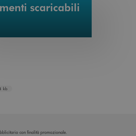
enti scaricabili
a nuova finestra
4 kb
blicitario con finalità promozionale.