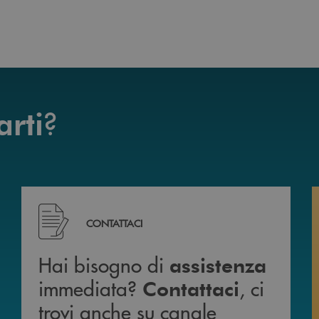
?
arti
mente da casa 24h su 24h .
Hai bisogno di assistenza immediata? Contattaci , c
CONTATTACI
Hai bisogno di
assistenza
immediata?
, ci
Contattaci
trovi anche su canale