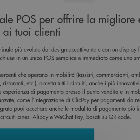
nale POS per offrire la migliore
ai tuoi clienti
inale più evoluto dal design accattivante e con un display fu
acchiuse in un unico POS semplice e immediato come uno s
sercenti che operano in mobilità (tassisti, commercianti, amb
ristoranti, etc.), accetta tutti i circuiti, anche i più innovativi
re esperienza di pagamento presso il punto vendita e in mobi
anzate, come l’integrazione di ClicPay per pagamenti da re
grata puoi accettare anche le modalità di pagamento più in
ircuiti cinesi Alipay e WeChat Pay, basati su QR code.