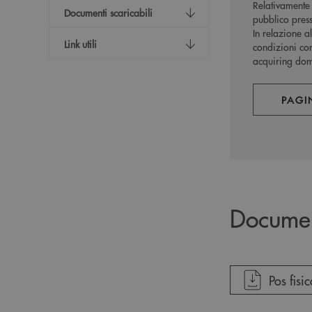
Relativamente 
Documenti scaricabili
pubblico press
In relazione a
Link utili
condizioni con
acquiring dome
PAGI
Docume
apre do
Pos fisi