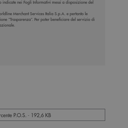
o indicate nei Fogli Informativi messi a disposizione del
orldline Merchant Services Italia S.p.A. e pertanto le
zione “Trasparenza”. Per poter beneficiare del servizio di
nazionale.
e documento in una nuova finestra
rcente P.O.S. -
192,6 KB