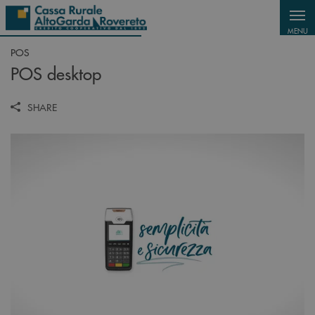
Salta al contenuto principale
MENU
POS
POS desktop
SHARE