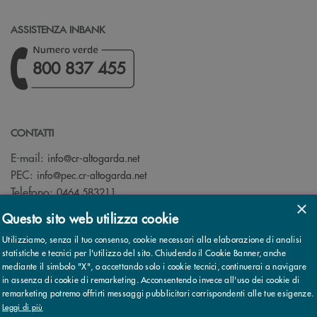
ASSISTENZA INBANK
800 837 455
CONTATTI
(si apre l’app di posta elettronica)
E-mail:
info@cr-altogarda.net
(si apre l’app di posta elettronica)
PEC:
info@pec.cr-altogarda.net
Telefono:
0464 583211
×
Questo sito web utilizza cookie
Utilizziamo, senza il tuo consenso, cookie necessari alla elaborazione di analisi
statistiche e tecnici per l'utilizzo del sito. Chiudendo il Cookie Banner, anche
mediante il simbolo "X", o accettando solo i cookie tecnici, continuerai a navigare
© 2026 Cassa Rurale AltoGarda - Rovereto - Banca di Credito
in assenza di cookie di remarketing. Acconsentendo invece all'uso dei cookie di
Cooperativo - Società Cooperativa - Società partecipante al Gruppo
remarketing potremo offrirti messaggi pubblicitari corrispondenti alle tue esigenze.
IVA Cassa Centrale Banca · P.Iva 02529020220
Note legali
Leggi di più