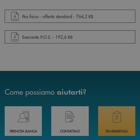
apre documento in una nuova finestra
Pos fisico - offerta standard -
764,2 KB
apre documento in una nuova finestra
Esercente P.O.S. -
192,6 KB
Come possiamo
?
aiutarti
Prenota il tuo appuntamento in Filiale direttamente da casa 24h su 24h 
Hai bisogno di assistenza immediata? Contatta
Hai bisogno di alcuni
PRENOTA BANCA
CONTATTACI
TRASPARENZA