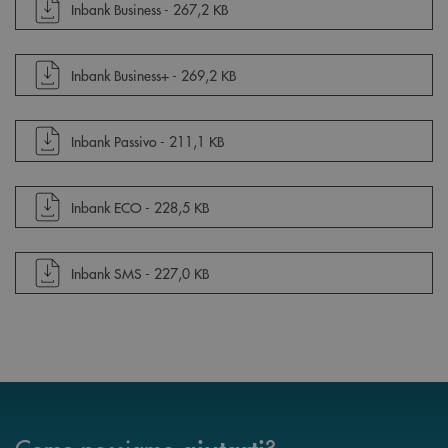
apre documento in una nuova finestra
Inbank Business -
267,2 KB
apre documento in una nuova finestra
Inbank Business+ -
269,2 KB
apre documento in una nuova finestra
Inbank Passivo -
211,1 KB
apre documento in una nuova finestra
Inbank ECO -
228,5 KB
apre documento in una nuova finestra
Inbank SMS -
227,0 KB
Come possiamo
?