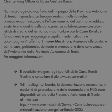
Chief Lending Officer di Cassa Centrale Banca.
“La misura agevolativa, frutto dell’impegno della Provincia Autonoma
di Trento, risponde a un bisogno reale di molte famiglie,
promuovendo il recupero e l'efficientamento del patrimonio edilizio
esistente e la qualità delle abitazioni. La collaborazione con alcuni
istituti di credito del territorio, in particolare con le Casse Rurali, è
fondamentale per raggiungere capillarmente i cittadini e
accompagnarli” afferma
, Assessore alle politiche
Simone Marchiori
per la casa, patrimonio, demanio e promozione della conoscenza
dell’Autonomia della Provincia Autonoma di Trento.
Per maggiori informazioni:
È possibile rivolgersi agli sportelli delle
Casse Rurali
Trentine
o consultare il sito
www.casserurali.it
.
Tutti i dettagli sul bando, la documentazione necessaria, le
modalità di presentazione della domanda e le FAQ sono
disponibili sul sito della
Provincia Autonoma di Trento
all’indirizzo
https://www.provincia.tn.it/Servizi/Contributo-recupero-
e-riqualificazione-energetica-Bando-2025