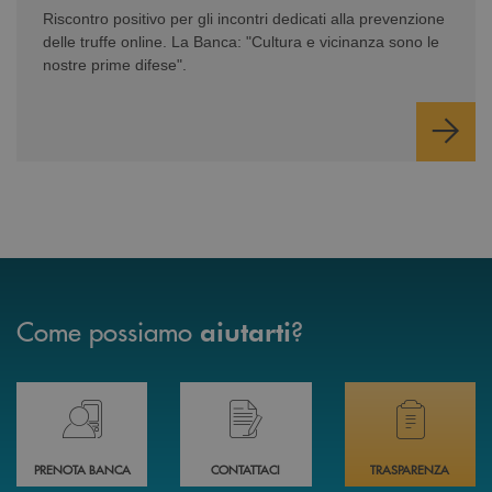
Riscontro positivo per gli incontri dedicati alla prevenzione
delle truffe online. La Banca: "Cultura e vicinanza sono le
nostre prime difese".
Come possiamo
?
aiutarti
Prenota il tuo appuntamento in Filiale direttamente da casa 24h su 24h 
Hai bisogno di assistenza immediata? Contatta
Hai bisogno di alcuni
PRENOTA BANCA
CONTATTACI
TRASPARENZA