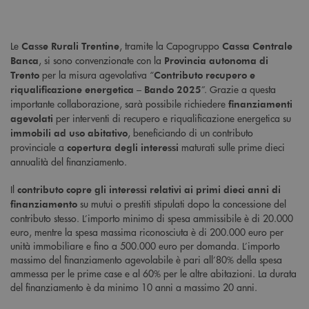
Le
, tramite la Capogruppo
Casse Rurali Trentine
Cassa Centrale
, si sono convenzionate con la
Banca
Provincia autonoma di
per la misura agevolativa “
Trento
Contributo recupero e
”. Grazie a questa
riqualificazione energetica – Bando 2025
importante collaborazione, sarà possibile richiedere
finanziamenti
per interventi di recupero e riqualificazione energetica su
agevolati
, beneficiando di un contributo
immobili ad uso abitativo
provinciale a
maturati sulle prime dieci
copertura degli interessi
annualità del finanziamento.
Il
contributo copre gli interessi relativi ai primi dieci anni di
su mutui o prestiti stipulati dopo la concessione del
finanziamento
contributo stesso. L’importo minimo di spesa ammissibile è di 20.000
euro, mentre la spesa massima riconosciuta è di 200.000 euro per
unità immobiliare e fino a 500.000 euro per domanda. L’importo
massimo del finanziamento agevolabile è pari all’80% della spesa
ammessa per le prime case e al 60% per le altre abitazioni. La durata
del finanziamento è da minimo 10 anni a massimo 20 anni.