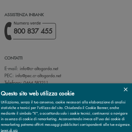
ASSISTENZA INBANK
800 837 455
CONTATTI
(si apre l’app di posta elettronica)
E-mail:
info@cr-altogarda.net
(si apre l’app di posta elettronica)
PEC:
info@pec.cr-altogarda.net
Telefono:
0464 583211
×
Questo sito web utilizza cookie
Utilizziamo, senza il tuo consenso, cookie necessari alla elaborazione di analisi
statistiche e tecnici per l'utilizzo del sito. Chiudendo il Cookie Banner, anche
mediante il simbolo "X", o accettando solo i cookie tecnici, continuerai a navigare
© 2026 Cassa Rurale AltoGarda - Rovereto - Banca di Credito
in assenza di cookie di remarketing. Acconsentendo invece all'uso dei cookie di
Cooperativo - Società Cooperativa - Società partecipante al Gruppo
remarketing potremo offrirti messaggi pubblicitari corrispondenti alle tue esigenze.
IVA Cassa Centrale Banca · P.Iva 02529020220
Note legali
Leggi di più