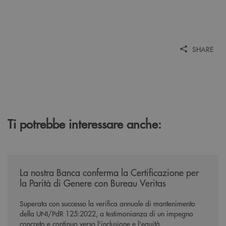
SHARE
Ti potrebbe interessare anche:
/news/mantenimento-certificazione-per-la-parita-di-genere/
La nostra Banca conferma la Certificazione per
la Parità di Genere con Bureau Veritas
Superata con successo la verifica annuale di mantenimento
della UNI/PdR 125:2022, a testimonianza di un impegno
concreto e continuo verso l'inclusione e l'equità.