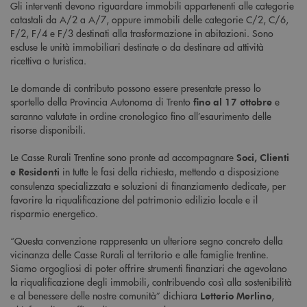
Gli interventi devono riguardare immobili appartenenti alle categorie
catastali da A/2 a A/7, oppure immobili delle categorie C/2, C/6,
F/2, F/4 e F/3 destinati alla trasformazione in abitazioni. Sono
escluse le unità immobiliari destinate o da destinare ad attività
ricettiva o turistica.
Le domande di contributo possono essere presentate presso lo
sportello della Provincia Autonoma di Trento
e
fino al 17 ottobre
saranno valutate in ordine cronologico fino all’esaurimento delle
risorse disponibili.
Le Casse Rurali Trentine sono pronte ad accompagnare
Soci, Clienti
in tutte le fasi della richiesta, mettendo a disposizione
e Residenti
consulenza specializzata e soluzioni di finanziamento dedicate, per
favorire la riqualificazione del patrimonio edilizio locale e il
risparmio energetico.
“Questa convenzione rappresenta un ulteriore segno concreto della
vicinanza delle Casse Rurali al territorio e alle famiglie trentine.
Siamo orgogliosi di poter offrire strumenti finanziari che agevolano
la riqualificazione degli immobili, contribuendo così alla sostenibilità
e al benessere delle nostre comunità” dichiara
,
Letterio Merlino