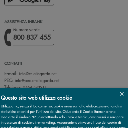
ASSISTENZA INBANK
800 837 455
CONTATTI
(si apre l’app di posta elettronica)
E-mail:
info@cr-altogarda.net
(si apre l’app di posta elettronica)
PEC:
info@pec.cr-altogarda.net
Telefono:
0464 583211
×
Questo sito web utilizza cookie
Utilizziamo, senza il tuo consenso, cookie necessari alla elaborazione di analisi
statistiche e tecnici per l'utilizzo del sito. Chiudendo il Cookie Banner, anche
mediante il simbolo "X", o accettando solo i cookie tecnici, continuerai a navigare
© 2026 Cassa Rurale AltoGarda - Rovereto - Banca di Credito
in assenza di cookie di remarketing. Acconsentendo invece all'uso dei cookie di
Cooperativo - Società Cooperativa - Società partecipante al Gruppo
remarketing potremo offrirti messaggi pubblicitari corrispondenti alle tue esigenze.