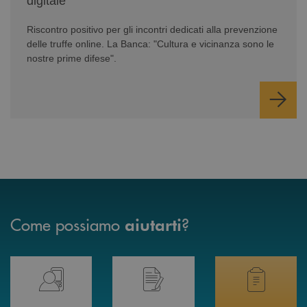
digitale
Riscontro positivo per gli incontri dedicati alla prevenzione
delle truffe online. La Banca: "Cultura e vicinanza sono le
nostre prime difese".
Come possiamo
?
aiutarti
Prenota il tuo appuntamento in Filiale direttamente da casa 24h su 24h 
Hai bisogno di assistenza immediata? Contatta
Hai bisogno di alcuni