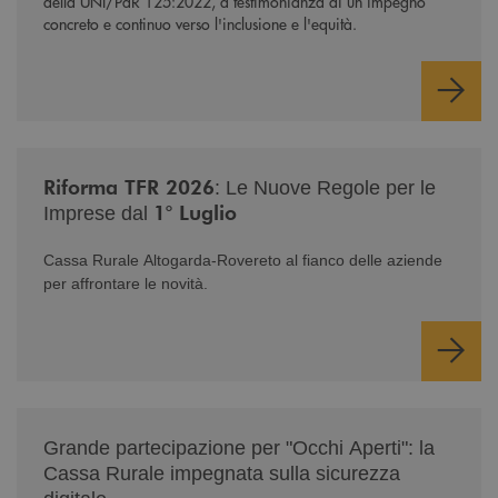
della UNI/PdR 125:2022, a testimonianza di un impegno
concreto e continuo verso l'inclusione e l'equità.
/news/nuova-riforma-tfr-2026/
Riforma TFR 2026
: Le Nuove Regole per le
1° Luglio
Imprese dal
Cassa Rurale Altogarda-Rovereto al fianco delle aziende
per affrontare le novità.
/news/serate-informativa-occhi-aperti/
Grande partecipazione per "Occhi Aperti": la
Cassa Rurale impegnata sulla sicurezza