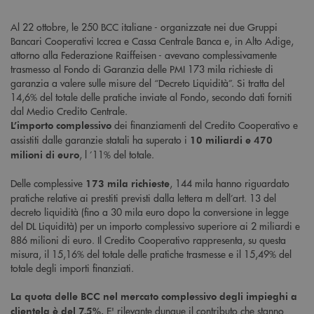
Al 22 ottobre, le 250 BCC italiane - organizzate nei due Gruppi
Bancari Cooperativi Iccrea e Cassa Centrale Banca e, in Alto Adige,
attorno alla Federazione Raiffeisen - avevano complessivamente
trasmesso al Fondo di Garanzia delle PMI 173 mila richieste di
garanzia a valere sulle misure del “Decreto Liquidità”. Si tratta del
14,6% del totale delle pratiche inviate al Fondo, secondo dati forniti
dal Medio Credito Centrale.
dei finanziamenti del Credito Cooperativo e
L’importo complessivo
assistiti dalle garanzie statali ha superato i
10 miliardi e 470
, l ’11% del totale.
milioni di euro
Delle complessive
, 144 mila hanno riguardato
173 mila richieste
pratiche relative ai prestiti previsti dalla lettera m dell’art. 13 del
decreto liquidità (fino a 30 mila euro dopo la conversione in legge
del DL Liquidità) per un importo complessivo superiore ai 2 miliardi e
886 milioni di euro. Il Credito Cooperativo rappresenta, su questa
misura, il 15,16% del totale delle pratiche trasmesse e il 15,49% del
totale degli importi finanziati.
La quota delle BCC nel mercato complessivo degli impieghi a
E' rilevante dunque il contributo che stanno
clientela è del 7,5%.