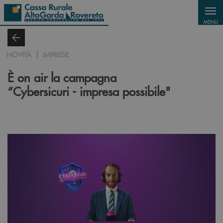
Salta al contenuto principale
MENU
NOVITÀ
IMPRESE
È on air la campagna
“Cybersicuri - impresa possibile"