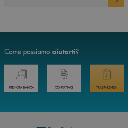
Come possiamo
?
aiutarti
Prenota il tuo appuntamento in Filiale direttamente da casa 24h su 24h 
Hai bisogno di assistenza immediata? Contatta
Hai bisogno di alcuni
PRENOTA BANCA
CONTATTACI
TRASPARENZA