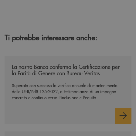
Ti potrebbe interessare anche:
/news/mantenimento-certificazione-per-la-parita-di-genere/
La nostra Banca conferma la Certificazione per
la Parità di Genere con Bureau Veritas
Superata con successo la verifica annuale di mantenimento
della UNI/PdR 125:2022, a testimonianza di un impegno
concreto e continuo verso l'inclusione e l'equità.
/news/nuova-riforma-tfr-2026/