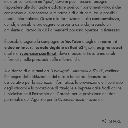
metaforicamente in un “quiz”, dove in pochi secondi bisogna
rispondere alle domande e adottare quei comportamenti virtuosi che
consentono di riconoscere le minacce e di districarsi tra le possibili
insidie informatiche. Grazie alla formazione e alla consapevolezza,
quindi, è possibile proteggere la propria azienda, creando un
ambiente di lavoro in cui i dipendenti possono operare in sicurezza.
È possibile seguire la campagna su
e sugli altri
YouTube
canali di
, sul
, sulle
video online
canale digitale di Radio24
pagine social
e sul sito
, dove si possono trovare materiali
cybersicuri.certfin.it
informativi sulle principali truffe informatiche.
A distanza di due anni da “
I Navigati – Informati e Sicuri
”, continua
l’impegno delle Istituzioni e del settore bancario, finanziario e
assicurativo per la sicurezza informatica, la prevenzione e il contrasto
degli attacchi e la protezione di famiglie e imprese dalle frodi online.
L’iniziativa ha il Patrocinio del Garante per la protezione dei dati
personali e dell’Agenzia per la Cybersicurezza Nazionale.
SHARE