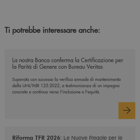
Ti potrebbe interessare anche:
/news/mantenimento-certificazione-per-la-parita-di-genere/
La nostra Banca conferma la Certificazione per
la Parità di Genere con Bureau Veritas
Superata con successo la verifica annuale di mantenimento
della UNI/PdR 125:2022, a testimonianza di un impegno
concreto e continuo verso l'inclusione e l'equità.
/news/nuova-riforma-tfr-2026/
Riforma TFR 2026
: Le Nuove Regole per le