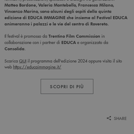
Matteo Bordone, Valeria Montebello, Francesca Milano,
Vincenzo Marino, sono alcuni degli ospiti della quinta
edizione di EDUCA IMMAGINE che insieme al Festival EDUCA
animeranno i palazzi e le vie del centro di Rovereto.
Il festival è promosso da
in
Trentino Film Commission
collaborazione con i partner di
e organizzato da
EDUCA
.
Consolida
Scarica
QUI
il programma dell'edizione 2024 oppure visita il sito
web
https://educaimmagine.it/
SCOPRI DI PIÙ
SHARE