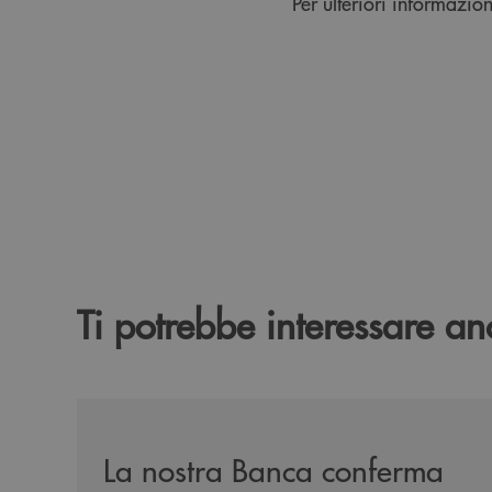
Per ulteriori informazioni
Ti potrebbe interessare an
/news/mantenimento-certificazione-per-la-parita
La nostra Banca conferma