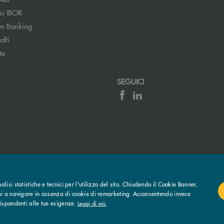
si IBOR
n Banking
lti
te
SEGUICI
ronica)
ttronica)
rativo - Società Cooperativa - Società partecipante al Gruppo IVA Cassa Centra
isi statistiche e tecnici per l'utilizzo del sito. Chiudendo il Cookie Banner,
rai a navigare in assenza di cookie di remarketing. Acconsentendo invece
rispondenti alle tue esigenze.
Leggi di più