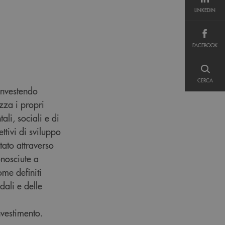
LINKEDIN
LINKEDIN
FACEBOOK
FACEBOOK
CERCA
CERCA
investendo
zza i propri
li, sociali e di
tivi di sviluppo
tato attraverso
onosciute a
ome definiti
dali e delle
nvestimento.