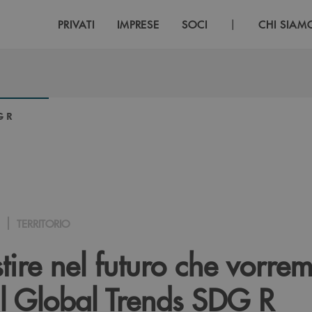
|
PRIVATI
IMPRESE
SOCI
CHI SIAM
G R
TERRITORIO
tire nel futuro che vorr
al Global Trends SDG R