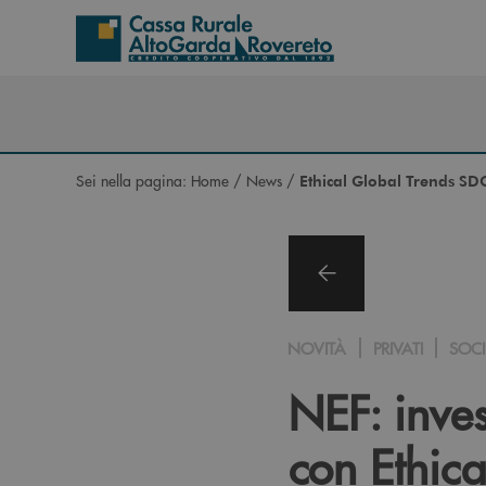
Salta al contenuto principale
Sei nella pagina:
Home
/
News
/
Ethical Global Trends SD
NOVITÀ
PRIVATI
SOCI
NEF: inves
con Ethic