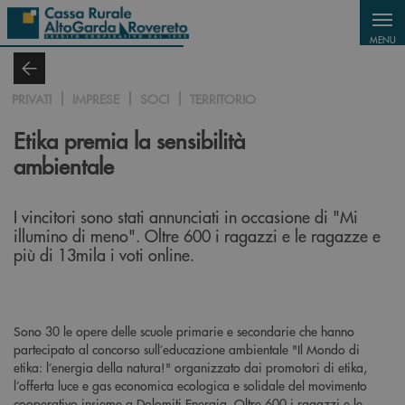
Salta al contenuto principale
MENU
PRIVATI
IMPRESE
SOCI
TERRITORIO
Etika premia la sensibilità
ambientale
I vincitori sono stati annunciati in occasione di "Mi
illumino di meno". Oltre 600 i ragazzi e le ragazze e
più di 13mila i voti online.
Sono 30 le opere delle scuole primarie e secondarie che hanno
partecipato al concorso sull’educazione ambientale "Il Mondo di
etika: l’energia della natura!" organizzato dai promotori di etika,
l’offerta luce e gas economica ecologica e solidale del movimento
cooperativo insieme a Dolomiti Energia. Oltre 600 i ragazzi e le