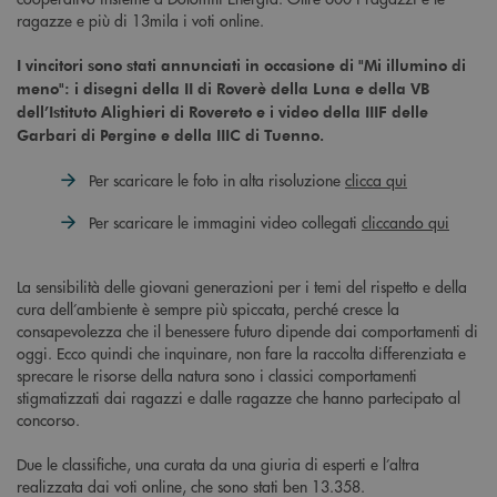
ragazze e più di 13mila i voti online.
I vincitori sono stati annunciati in occasione di "Mi illumino di
meno": i disegni della II di Roverè della Luna e della VB
dell’Istituto Alighieri di Rovereto e i video della IIIF delle
Garbari di Pergine e della IIIC di Tuenno.
Per scaricare le foto in alta risoluzione
clicca qui
Per scaricare le immagini video collegati
cliccando qui
La sensibilità delle giovani generazioni per i temi del rispetto e della
cura dell’ambiente è sempre più spiccata, perché cresce la
consapevolezza che il benessere futuro dipende dai comportamenti di
oggi. Ecco quindi che inquinare, non fare la raccolta differenziata e
sprecare le risorse della natura sono i classici comportamenti
stigmatizzati dai ragazzi e dalle ragazze che hanno partecipato al
concorso.
Due le classifiche, una curata da una giuria di esperti e l’altra
realizzata dai voti online, che sono stati ben 13.358.