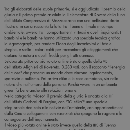
Tra gli elaborati delle scuole primarie, si è aggiudicata il premio della
giuria e il primo premio assoluto la II elementare di Roverè della Luna
dell’Istituto Comprensivo di Mezzocorona con una bellissima storia
illustrata in cui si racconta la lotta tra il bene e il male in campo
ambientale, ovvero tra i comportamenti virtuosi e quelli inquinanti. I
bambini e le bambine hanno utilizzato una speciale tecnica grafica,
la Agamograph, per rendere l’idea degli incantesimi di fate e
streghe, e scelto i colori caldi per raccontare gli atteggiamenti che
aiutano la natura e quelli freddi per gli atti dannosi.
L’elaborato pittorico più votato online è stato quello della VB
dell’Istituto Alighieri di Rovereto, 3.283 voti, con il racconto "l’energia
del cuore" che presenta un mondo dove vincono inquinamento,
sporcizia e bullismo. Poi arriva etika e le cose cambiano, sia nella
natura che nell’umore delle persone. Perché vivere in un ambiente
green fa bene anche alle relazioni umane.
Nella categoria "video" il premio della giuria è andato alla IIIF
dell’Istituto Garbari di Pergine, con "TG-etika’" uno speciale
telegiornale dedicato alle notizie dell’ambiente, con approfondimenti
dalla Cina e collegamenti con scienziati che spiegano le ragioni e le
conseguenze dell’inquinamento.
Il video più votato online è stato invece quello della IIIC di Tuenno