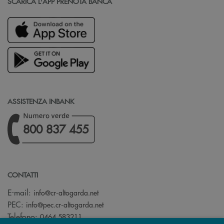
SCARICA L'APP PRENOTA BANCA
ASSISTENZA INBANK
800 837 455
CONTATTI
(si apre l’app di posta elettronica)
E-mail:
info@cr-altogarda.net
(si apre l’app di posta elettronica)
PEC:
info@pec.cr-altogarda.net
Telefono:
0464 583211