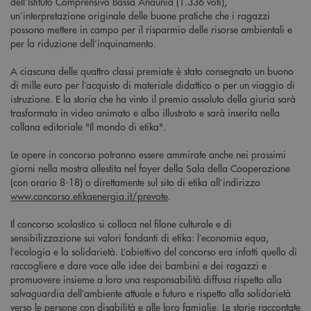
dell’Istituto Comprensivo Bassa Anaunia (1.336 voti),
un’interpretazione originale delle buone pratiche che i ragazzi
possono mettere in campo per il risparmio delle risorse ambientali e
per la riduzione dell’inquinamento.
A ciascuna delle quattro classi premiate è stato consegnato un buono
di mille euro per l’acquisto di materiale didattico o per un viaggio di
istruzione. E la storia che ha vinto il premio assoluto della giuria sarà
trasformata in video animato e albo illustrato e sarà inserita nella
collana editoriale "Il mondo di etika".
Le opere in concorso potranno essere ammirate anche nei prossimi
giorni nella mostra allestita nel foyer della Sala della Cooperazione
(con orario 8-18) o direttamente sul sito di etika all’indirizzo
www.concorso.etikaenergia.it/prevote
.
Il concorso scolastico si colloca nel filone culturale e di
sensibilizzazione sui valori fondanti di etika: l’economia equa,
l’ecologia e la solidarietà. L’obiettivo del concorso era infatti quello di
raccogliere e dare voce alle idee dei bambini e dei ragazzi e
promuovere insieme a loro una responsabilità diffusa rispetto alla
salvaguardia dell’ambiente attuale e futuro e rispetto alla solidarietà
verso le persone con disabilità e alle loro famiglie. Le storie raccontate