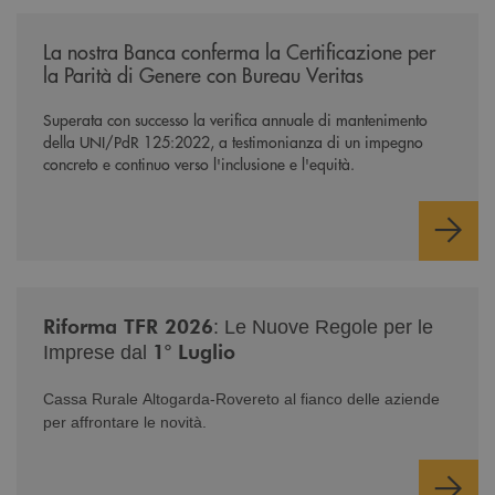
/news/mantenimento-certificazione-per-la-parita-di-genere/
La nostra Banca conferma la Certificazione per
la Parità di Genere con Bureau Veritas
Superata con successo la verifica annuale di mantenimento
della UNI/PdR 125:2022, a testimonianza di un impegno
concreto e continuo verso l'inclusione e l'equità.
/news/nuova-riforma-tfr-2026/
Riforma TFR 2026
: Le Nuove Regole per le
1° Luglio
Imprese dal
Cassa Rurale Altogarda-Rovereto al fianco delle aziende
per affrontare le novità.