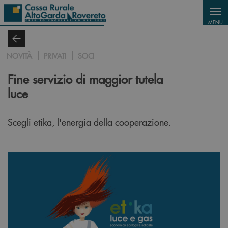
Salta al contenuto principale
MENU
NOVITÀ
PRIVATI
SOCI
Fine servizio di maggior tutela
luce
Scegli etika, l'energia della cooperazione.