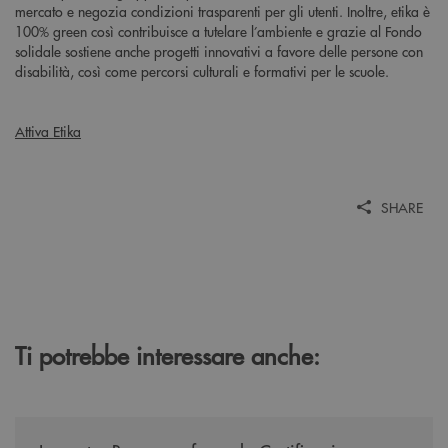
mercato e negozia condizioni trasparenti per gli utenti. Inoltre, etika è
100% green così contribuisce a tutelare l’ambiente e grazie al Fondo
solidale sostiene anche progetti innovativi a favore delle persone con
disabilità, così come percorsi culturali e formativi per le scuole.
Attiva Etika
SHARE
Ti potrebbe interessare anche:
/news/mantenimento-certificazione-per-la-parita-di-genere/