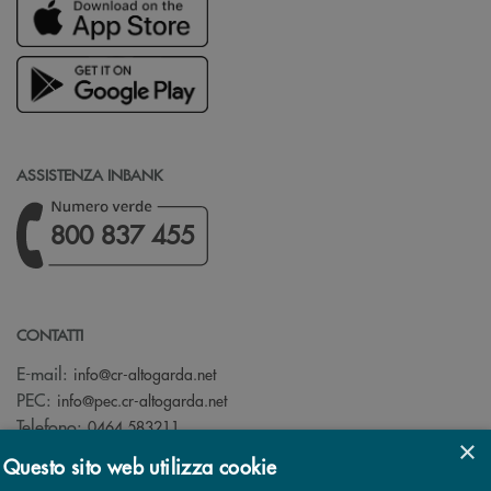
ASSISTENZA INBANK
800 837 455
CONTATTI
(si apre l’app di posta elettronica)
E-mail:
info@cr-altogarda.net
(si apre l’app di posta elettronica)
PEC:
info@pec.cr-altogarda.net
Telefono:
0464 583211
×
Questo sito web utilizza cookie