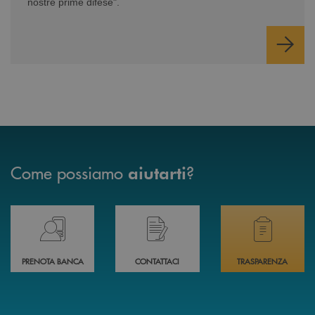
nostre prime difese".
Come possiamo
?
aiutarti
Prenota il tuo appuntamento in Filiale direttamente da casa 24h su 24h 
Hai bisogno di assistenza immediata? Contatta
Hai bisogno di alcuni
PRENOTA BANCA
CONTATTACI
TRASPARENZA