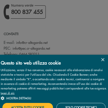
800 837 455
CONTATTI
(si apre l’app di posta elettronica)
E-mail:
info@cr-altogarda.net
(si apre l’app di posta elettronica)
PEC:
info@pec.cr-altogarda.net
Telefono:
0464 583211
×
Questo sito web utilizza cookie
Utilizziamo, senza il tuo consenso, cookie necessari alla elaborazione di analisi
statistiche e tecnici per l'utilizzo del sito. Chiudendo il Cookie Banner, anche
mediante il simbolo "X", o accettando solo i cookie tecnici, continuerai a navigare
© 2026 Cassa Rurale AltoGarda - Rovereto - Banca di Credito
in assenza di cookie di remarketing. Acconsentendo invece all'uso dei cookie di
Cooperativo - Società Cooperativa - Società partecipante al Gruppo
remarketing potremo offrirti messaggi pubblicitari corrispondenti alle tue esigenze.
IVA Cassa Centrale Banca · P.Iva 02529020220
Note legali
Leggi di più
MOSTRA DETTAGLI
ACCETTA TUTTI I COOKIE
SOLO COOKIE TECNICI