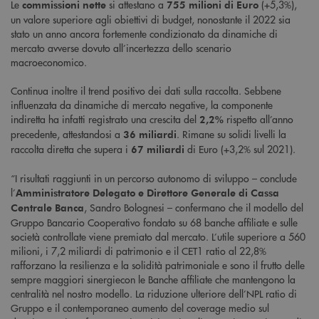
Le
si attestano a
(+5,3%),
commissioni nette
755 milioni di Euro
un valore superiore agli obiettivi di budget, nonostante il 2022 sia
stato un anno ancora fortemente condizionato da dinamiche di
mercato avverse dovuto all’incertezza dello scenario
macroeconomico.
Continua inoltre il trend positivo dei dati sulla raccolta. Sebbene
influenzata da dinamiche di mercato negative, la componente
indiretta ha infatti registrato una crescita del
rispetto all’anno
2,2%
precedente, attestandosi a
. Rimane su solidi livelli la
36 miliardi
raccolta diretta che supera i
di Euro (+3,2% sul 2021).
67 miliardi
“I risultati raggiunti in un percorso autonomo di sviluppo – conclude
l’
Amministratore Delegato e Direttore Generale di Cassa
, Sandro Bolognesi – confermano che il modello del
Centrale Banca
Gruppo Bancario Cooperativo fondato su 68 banche affiliate e sulle
società controllate viene premiato dal mercato. L’utile superiore a 560
milioni, i 7,2 miliardi di patrimonio e il CET1 ratio al 22,8%
rafforzano la resilienza e la solidità patrimoniale e sono il frutto delle
sempre maggiori sinergiecon le Banche affiliate che mantengono la
centralità nel nostro modello. La riduzione ulteriore dell’NPL ratio di
Gruppo e il contemporaneo aumento del coverage medio sul