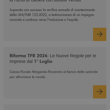
Superata con successo la verifica annuale di mantenimento
della UNI/PdR 125:2022, a testimonianza di un impegno
concreto e continuo verso l'inclusione e l'equità.
/news/nuova-riforma-tfr-2026/
Riforma TFR 2026
: Le Nuove Regole per le
1° Luglio
Imprese dal
Cassa Rurale Altogarda-Rovereto al fianco delle aziende
per affrontare le novità.
/news/serate-informativa-occhi-aperti/