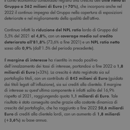
Il conto economico consolidato registra una crescita dell’
utile netto di
, che incorpora anche nel
Gruppo a 562 milioni di Euro (+70%)
2022 il continuo impegno del Gruppo nella copertura di esposizioni
deteriorate e nel miglioramento della qualità dell’attivo.
Continua infatti la
lordo di Gruppo dal
riduzione del NPL ratio
5,5% del 2021
, con un
al
4,8%
coverage medio sul credito
(73,6% a fine 2021) e un
deteriorato all’81,8%
NPL ratio netto
sceso allo
(dall’1.5% del periodo precedente).
0,9%
Il
ha risentito in modo positivo
margine di interesse
dell’innalzamento dei tassi di interesse, portandosi a fine 2022 a
1,8
(+33%). La crescita è stata registrata sia sul
miliardi di Euro
portafoglio titoli, con un contributo di
(guidato
845 milioni di Euro
dai titoli legati all’inflazione), sia sui crediti alla clientela. Il margine
di interesse su quest’ultima componente è infatti salito del 16,9%
rispetto al 2021, raggiungendo quota
. Tale
1,1 miliardi di Euro
risultato è stato conseguito anche grazie alla costante dinamica di
crescita del portafoglio, che ha raggiunto a fine 2022
50,6 miliardi
di crediti alla clientela lordi, con un aumento di
Euro
1,8 miliardi
su base annua.
(+3,6%)