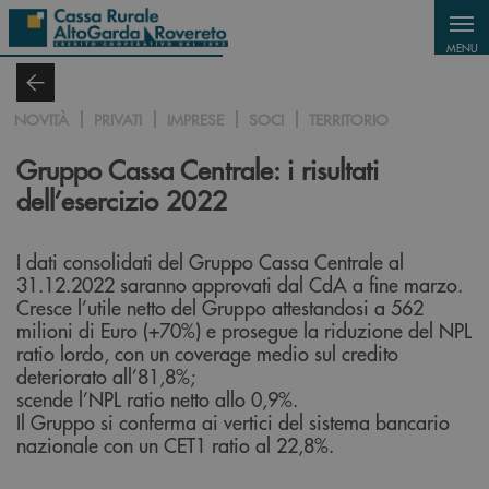
Salta al contenuto principale
MENU
NOVITÀ
PRIVATI
IMPRESE
SOCI
TERRITORIO
Gruppo Cassa Centrale: i risultati
dell’esercizio 2022
I dati consolidati del Gruppo Cassa Centrale al
31.12.2022 saranno approvati dal CdA a fine marzo.
Cresce l’utile netto del Gruppo attestandosi a 562
milioni di Euro (+70%) e prosegue la riduzione del NPL
ratio lordo, con un coverage medio sul credito
deteriorato all’81,8%;
scende l’NPL ratio netto allo 0,9%.
Il Gruppo si conferma ai vertici del sistema bancario
nazionale con un CET1 ratio al 22,8%.