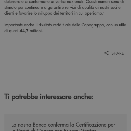
deteriorato ci confermano ai vertici nazionali. Questi numeri sono di
stimolo per continuare a garantire servizi di qualità ai nostri soci e
clienti e favorire lo sviluppo dei territori in cui operiamo.”
Importante anche il risultato reddituale della Capogruppo, con un utile
di quasi
milioni.
44,7
SHARE
Ti potrebbe interessare anche:
/news/mantenimento-certificazione-per-la-parita-di-genere/
La nostra Banca conferma la Certificazione per
la Parità di Genere con Bureau Veritas