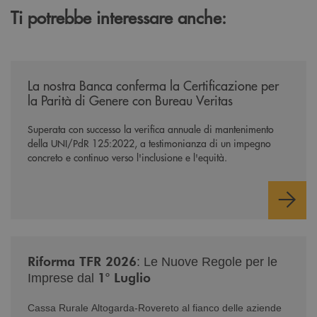
Ti potrebbe interessare anche:
/news/mantenimento-certificazione-per-la-parita-di-genere/
La nostra Banca conferma la Certificazione per
la Parità di Genere con Bureau Veritas
Superata con successo la verifica annuale di mantenimento
della UNI/PdR 125:2022, a testimonianza di un impegno
concreto e continuo verso l'inclusione e l'equità.
/news/nuova-riforma-tfr-2026/
Riforma TFR 2026
: Le Nuove Regole per le
1° Luglio
Imprese dal
Cassa Rurale Altogarda-Rovereto al fianco delle aziende