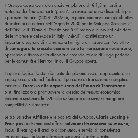
Il Gruppo Cassa Centrale stanzia un plafond di € 1,3 miliardi a
sostegno dei finanziamenti “green”. Le risorse saranno disponibili per
i prossimi tre anni (2024 - 2027) e, in piena coerenza con gli obiettivi
di sostenibilità definiti nell’“Agenda 2030 per lo Sviluppo Sostenibile”
dell’ONU e il “Piano di Transizione 5.0” messo a punto dal Ministero
delle Imprese e del Made in Italy (“MIMIT”), costituiscono un
importante segnale di vicinanza a Famiglie e Imprese con l’obiettivo
di
,
coniugare la crescita economica e la transizione sostenibile
operando a fianco della clientela e creando valore di lungo periodo
per le comunità e i territori in cui il Gruppo opera.
In questa logica, lo stanziamento del plafond vuole rappresentare un
impegno concreto nel facilitare il percorso di transizione energetica
mediante
l’accesso alle opportunità del Piano di Transizione
, finalizzato a promuovere la crescita del tessuto economico
5.0
italiano e sostenere le PMI nello sviluppare una sempre maggiore
competitività sul mercato.
Le
e le Società del Gruppo,
e
65 Banche Affiliate
Claris Leasing
, potranno così offrire
,
Prestipay
soluzioni finanziarie su misura
inclusi il leasing e il credito al consumo, e servizi di consulenza
personalizzati in base alle esigenze specifiche del cliente.