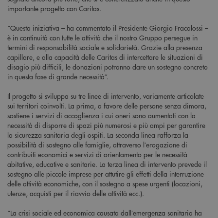
importante progetto con Caritas.
“Questa iniziativa – ha commentato il Presidente Giorgio Fracalossi –
è in continuità con tutte le attività che il nostro Gruppo persegue in
termini di responsabilità sociale e solidarietà. Grazie alla presenza
capillare, e alla capacità delle Caritas di intercettare le situazioni di
disagio più difficili, le donazioni potranno dare un sostegno concreto
in questa fase di grande necessità”.
Il progetto si sviluppa su tre linee di intervento, variamente articolate
sui territori coinvolti. La prima, a favore delle persone senza dimora,
sostiene i servizi di accoglienza i cui oneri sono aumentati con la
necessità di disporre di spazi più numerosi e più ampi per garantire
la sicurezza sanitaria degli ospiti. La seconda linea rafforza la
possibilità di sostegno alle famiglie, attraverso l’erogazione di
contribuiti economici e servizi di orientamento per le necessità
abitative, educative e sanitarie. La terza linea di intervento prevede il
sostegno alle piccole imprese per attutire gli effetti della interruzione
delle attività economiche, con il sostegno a spese urgenti (locazioni,
utenze, acquisti per il riavvio delle attività ecc.).
“La crisi sociale ed economica causata dall’emergenza sanitaria ha