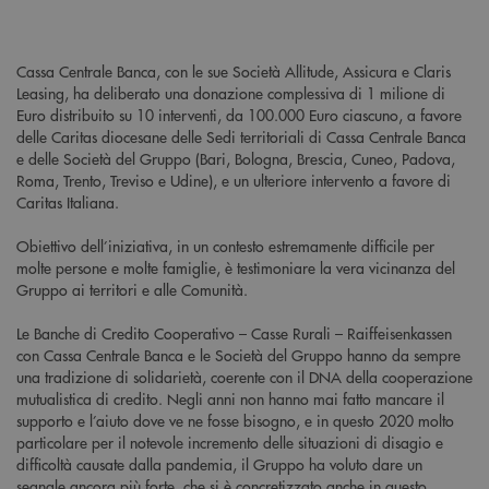
Cassa Centrale Banca, con le sue Società Allitude, Assicura e Claris
Leasing, ha deliberato una donazione complessiva di 1 milione di
Euro distribuito su 10 interventi, da 100.000 Euro ciascuno, a favore
delle Caritas diocesane delle Sedi territoriali di Cassa Centrale Banca
e delle Società del Gruppo (Bari, Bologna, Brescia, Cuneo, Padova,
Roma, Trento, Treviso e Udine), e un ulteriore intervento a favore di
Caritas Italiana.
Obiettivo dell’iniziativa, in un contesto estremamente difficile per
molte persone e molte famiglie, è testimoniare la vera vicinanza del
Gruppo ai territori e alle Comunità.
Le Banche di Credito Cooperativo – Casse Rurali – Raiffeisenkassen
con Cassa Centrale Banca e le Società del Gruppo hanno da sempre
una tradizione di solidarietà, coerente con il DNA della cooperazione
mutualistica di credito. Negli anni non hanno mai fatto mancare il
supporto e l’aiuto dove ve ne fosse bisogno, e in questo 2020 molto
particolare per il notevole incremento delle situazioni di disagio e
difficoltà causate dalla pandemia, il Gruppo ha voluto dare un
segnale ancora più forte, che si è concretizzato anche in questo