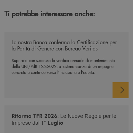
Ti potrebbe interessare anche:
/news/mantenimento-certificazione-per-la-parita-di-genere/
La nostra Banca conferma la Certificazione per
la Parità di Genere con Bureau Veritas
Superata con successo la verifica annuale di mantenimento
della UNI/PdR 125:2022, a testimonianza di un impegno
concreto e continuo verso l'inclusione e l'equità.
/news/nuova-riforma-tfr-2026/
Riforma TFR 2026
: Le Nuove Regole per le
1° Luglio
Imprese dal