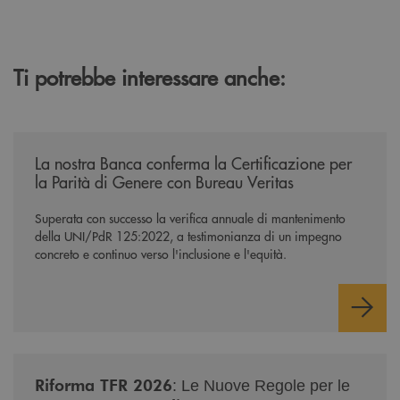
Ti potrebbe interessare anche:
/news/mantenimento-certificazione-per-la-parita-di-genere/
La nostra Banca conferma la Certificazione per
la Parità di Genere con Bureau Veritas
Superata con successo la verifica annuale di mantenimento
della UNI/PdR 125:2022, a testimonianza di un impegno
concreto e continuo verso l'inclusione e l'equità.
/news/nuova-riforma-tfr-2026/
Riforma TFR 2026
: Le Nuove Regole per le