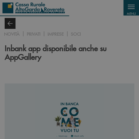
Salta al contenuto principale
MENU
NOVITÀ
PRIVATI
IMPRESE
SOCI
Inbank app disponibile anche su
AppGallery