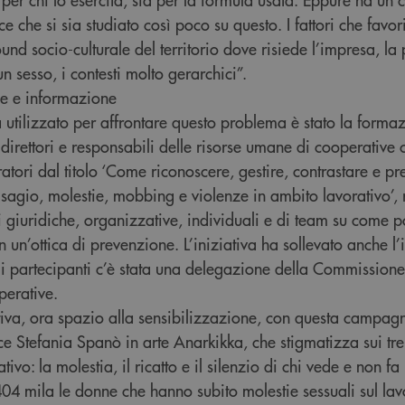
ce che si sia studiato così poco su questo. I fattori che favor
und socio-culturale del territorio dove risiede l’impresa, la
 sesso, i contesti molto gerarchici”.
ne e informazione
a utilizzato per affrontare questo problema è stato la forma
i direttori e responsabili delle risorse umane di cooperative
atori dal titolo ‘Come riconoscere, gestire, contrastare e pr
disagio, molestie, mobbing e violenze in ambito lavorativo’,
 giuridiche, organizzative, individuali e di team su come p
 un’ottica di prevenzione. L’iniziativa ha sollevato anche l’
 i partecipanti c’è stata una delegazione della Commissione
perative.
tiva, ora spazio alla sensibilizzazione, con questa campag
rice Stefania Spanò in arte Anarkikka, che stigmatizza sui tre
ivo: la molestia, il ricatto e il silenzio di chi vede e non f
 404 mila le donne che hanno subito molestie sessuali sul la