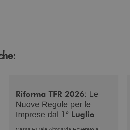
che:
-di-genere/
/news/nuova-riforma-tfr-2026/
/
Riforma TFR 2026
: Le
Nuove Regole per le
1° Luglio
Imprese dal
Cassa Rurale Altogarda-Rovereto al