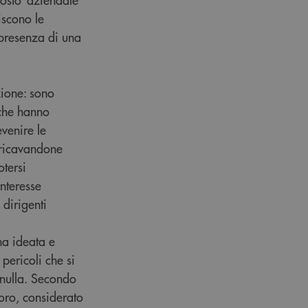
iscono le
 presenza di una
zione: sono
 che hanno
evenire le
 ricavandone
otersi
interesse
 dirigenti
na ideata e
 pericoli che si
a nulla. Secondo
voro, considerato