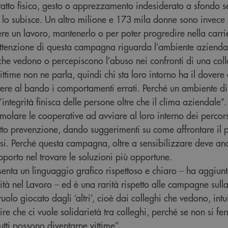
tatto fisico, gesto o apprezzamento indesiderato a sfondo s
i lo subisce. Un altro milione e 173 mila donne sono invece s
enere un lavoro, mantenerlo o per poter progredire nella carri
attenzione di questa campagna riguarda l’ambiente aziendale
 che vedono o percepiscono l’abuso nei confronti di una co
ittime non ne parla, quindi chi sta loro intorno ha il dovere
ere al bando i comportamenti errati. Perché un ambiente di 
integrità finisca delle persone oltre che il clima aziendale”.
timolare le cooperative ad avviare al loro interno dei percors
tto prevenzione, dando suggerimenti su come affrontare il
ersi. Perché questa campagna, oltre a sensibilizzare deve an
pporto nel trovare le soluzioni più opportune.
nta un linguaggio grafico rispettoso e chiaro – ha aggiun
ità nel Lavoro – ed è una rarità rispetto alle campagne sulla
uolo giocato dagli ‘altri’, cioè dai colleghi che vedono, in
ire che ci vuole solidarietà tra colleghi, perché se non si fe
tti possono diventarne vittime”.