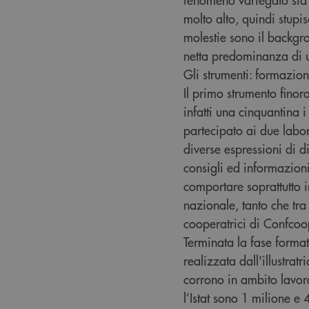
molto alto, quindi stupis
molestie sono il backgro
netta predominanza di un
Gli strumenti: formazio
Il primo strumento finor
infatti una cinquantina 
partecipato ai due labor
diverse espressioni di 
consigli ed informazioni
comportare soprattutto in
nazionale, tanto che tra
cooperatrici di Confcoo
Terminata la fase forma
realizzata dall'illustrat
corrono in ambito lavorat
l’Istat sono 1 milione e