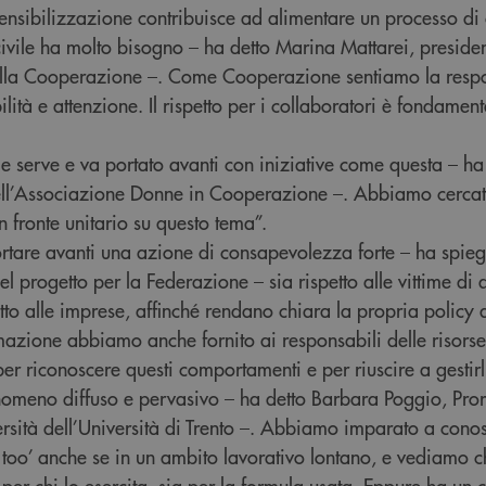
sibilizzazione contribuisce ad alimentare un processo di c
 civile ha molto bisogno – ha detto Marina Mattarei, presiden
ella Cooperazione –. Come Cooperazione sentiamo la respo
lità e attenzione. Il rispetto per i collaboratori è fondamen
le serve e va portato avanti con iniziative come questa – 
dell’Associazione Donne in Cooperazione –. Abbiamo cercat
n fronte unitario su questo tema”.
tare avanti una azione di consapevolezza forte – ha spie
l progetto per la Federazione – sia rispetto alle vittime di 
to alle imprese, affinché rendano chiara la propria policy 
rmazione abbiamo anche fornito ai responsabili delle risor
 per riconoscere questi comportamenti e per riuscire a gestirl
nomeno diffuso e pervasivo – ha detto Barbara Poggio, Prore
versità dell’Università di Trento –. Abbiamo imparato a cono
 too’ anche se in un ambito lavorativo lontano, e vediamo c
er chi lo esercita, sia per la formula usata. Eppure ha un c