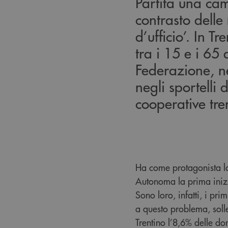
Partita una ca
contrasto delle
d’ufficio’. In 
tra i 15 e i 65
Federazione, ne
negli sportelli 
cooperative tre
Ha come protagonista la 
Autonoma la prima inizia
Sono loro, infatti, i pr
a questo problema, soll
Trentino l’8,6% delle don