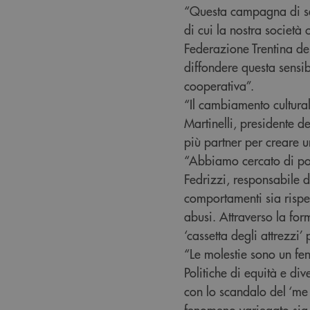
“Questa campagna di sen
di cui la nostra società
Federazione Trentina d
diffondere questa sensibi
cooperativa”.
“Il cambiamento cultura
Martinelli, presidente 
più partner per creare u
“Abbiamo cercato di por
Fedrizzi, responsabile de
comportamenti sia rispet
abusi. Attraverso la fo
‘cassetta degli attrezzi’
“Le molestie sono un fe
Politiche di equità e di
con lo scandalo del ‘me
fenomeno variegato sia p