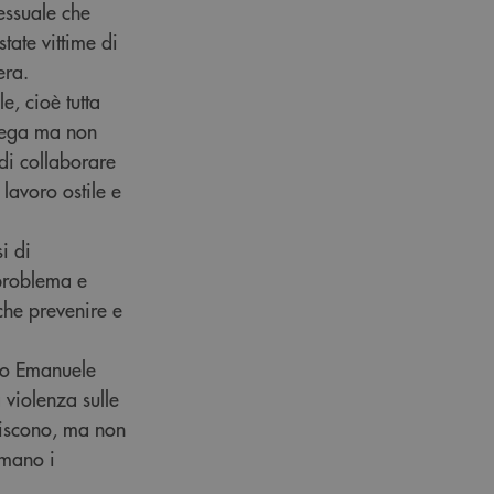
essuale che
tate vittime di
era.
, cioè tutta
llega ma non
 di collaborare
lavoro ostile e
i di
 problema e
che prevenire e
to Emanuele
 violenza sulle
tuiscono, ma non
rmano i