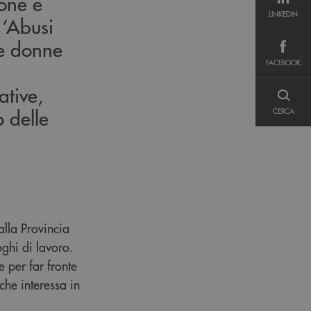
one e
LINKEDIN
LINKEDIN
 ‘Abusi
le donne
FACEBOOK
FACEBOOK
ative,
CERCA
o delle
CERCA
alla Provincia
oghi di lavoro.
e per far fronte
he interessa in