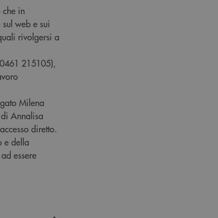
 che in
 sul web e sui
uali rivolgersi a
it 0461 215105),
lavoro
iegato Milena
 di Annalisa
accesso diretto.
o e della
a ad essere