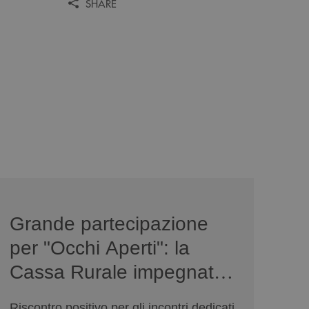
SHARE
news/serate-informativa-occhi-aperti/
Grande partecipazione
per "Occhi Aperti": la
Cassa Rurale impegnata
sulla sicurezza digitale
Riscontro positivo per gli incontri dedicati