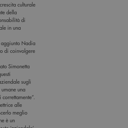
rescita culturale
te della
nsabilità di
tale in una
ha aggiunto Nadia
o di coinvolgere
gato Simonetta
questi
aziendale sugli
se umane una
i correttamente”.
ttrice alle
scerlo meglio
he è un
osto ‘aziendale’