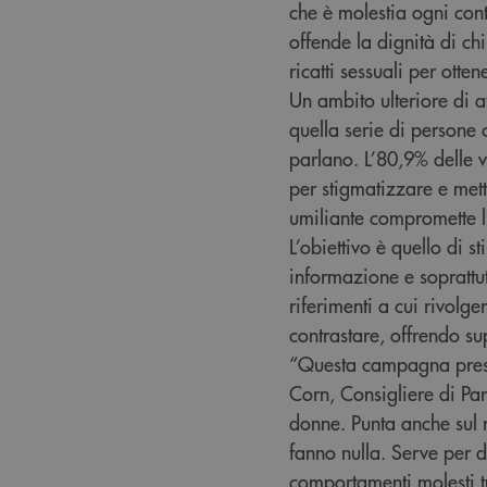
che è molestia ogni con
offende la dignità di ch
ricatti sessuali per ott
Un ambito ulteriore di 
quella serie di persone
parlano. L’80,9% delle v
per stigmatizzare e mett
umiliante compromette l’
L’obiettivo è quello di s
informazione e soprattu
riferimenti a cui rivolg
contrastare, offrendo su
“Questa campagna prese
Corn, Consigliere di Par
donne. Punta anche sul r
fanno nulla. Serve per d
comportamenti molesti tu