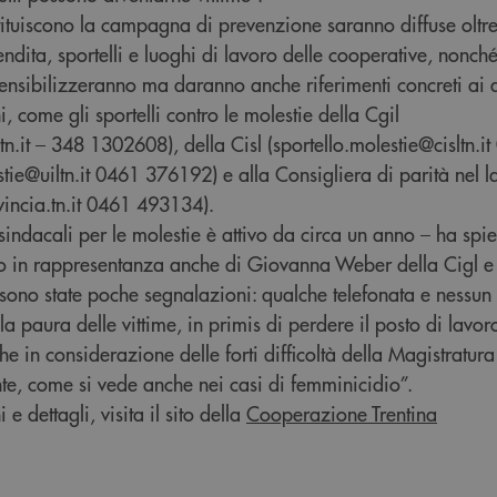
tituiscono la campagna di prevenzione saranno diffuse oltre
ndita, sportelli e luoghi di lavoro delle cooperative, nonché
ensibilizzeranno ma daranno anche riferimenti concreti ai q
i, come gli sportelli contro le molestie della Cgil
.tn.it – 348 1302608), della Cisl (sportello.molestie@cisltn.
estie@uiltn.it 0461 376192) e alla Consigliera di parità nel 
vincia.tn.it 0461 493134).
e sindacali per le molestie è attivo da circa un anno – ha sp
o in rappresentanza anche di Giovanna Weber della Cigl e
 sono state poche segnalazioni: qualche telefonata e nessun 
a paura delle vittime, in primis di perdere il posto di lavor
che in considerazione delle forti difficoltà della Magistratur
te, come si vede anche nei casi di femminicidio”.
 e dettagli, visita il sito della
Cooperazione Trentina