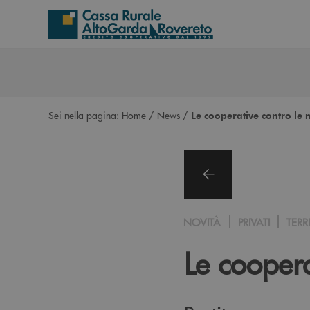
Salta al contenuto principale
Sei nella pagina:
Home
/
News
/
Le cooperative contro le 
NOVITÀ
PRIVATI
TERR
Le coopera