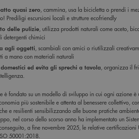
, cammina, usa la bicicletta o prendi i me
atto quasi zero
! Prediligi escursioni locali e strutture ecofriendly
, utilizza prodotti naturali come aceto, bi
to delle pulizie
i detergenti chimici
, scambiali con amici o riutilizzali creativa
a agli oggetti
tti a mano con materiali naturali
, organizza il fr
ti domestici ed evita gli sprechi a tavola
telligenza.
e è fondato su un modello di sviluppo in cui ogni azione è
onomia più sostenibile e attenta al benessere collettivo, con
e e resilienti sensibilizzando alle buone pratiche ambienta
ppo, nel corso dello scorso anno ha implementato un Siste
onseguito, a fine novembre 2025, le relative certificazion
ISO 50001:2018.