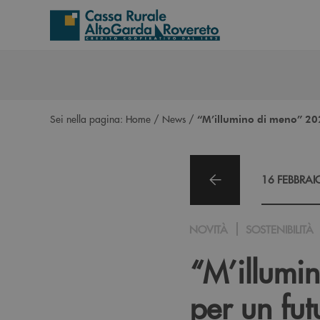
Salta al contenuto principale
Sei nella pagina:
Home
/
News
/
“M’illumino di meno” 2026
16 FEBBRAI
NOVITÀ
SOSTENIBILITÀ
“M’illumin
per un fut