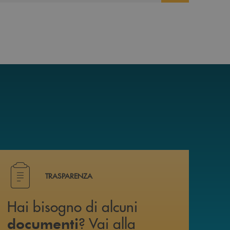
i trovi anche su canale WhatsApp !
Hai bisogno di alcuni documenti ? Vai alla pagina della 
TRASPARENZA
Hai bisogno di alcuni
? Vai alla
documenti