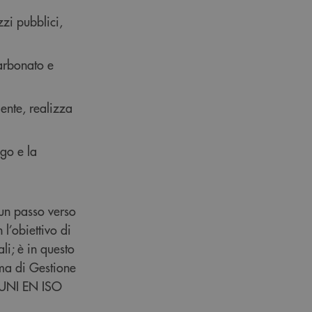
zzi pubblici,
carbonato e
mente, realizza
igo e la
 un passo verso
 l’obiettivo di
li; è in questo
ma di Gestione
i UNI EN ISO