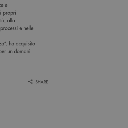
ze e
i propri
à, alla
processi e nelle
za”, ha acquisito
 per un domani
SHARE