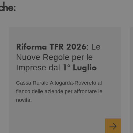
che:
-di-genere/
/news/nuova-riforma-tfr-2026/
/
Riforma TFR 2026
: Le
Nuove Regole per le
1° Luglio
Imprese dal
Cassa Rurale Altogarda-Rovereto al
fianco delle aziende per affrontare le
novità.