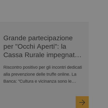
news/serate-informativa-occhi-aperti/
Grande partecipazione
per "Occhi Aperti": la
Cassa Rurale impegnata
sulla sicurezza digitale
Riscontro positivo per gli incontri dedicati
alla prevenzione delle truffe online. La
Banca: "Cultura e vicinanza sono le
nostre prime difese".