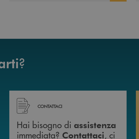
?
arti
mente da casa 24h su 24h .
Hai bisogno di assistenza immediata? Contattaci , c
CONTATTACI
Hai bisogno di
assistenza
immediata?
, ci
Contattaci