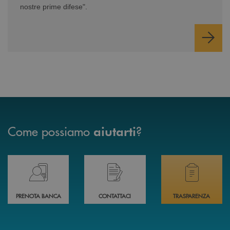
nostre prime difese".
Come possiamo
?
aiutarti
Prenota il tuo appuntamento in Filiale direttamente da casa 24h su 24h 
Hai bisogno di assistenza immediata? Contatta
Hai bisogno di alcuni
PRENOTA BANCA
CONTATTACI
TRASPARENZA