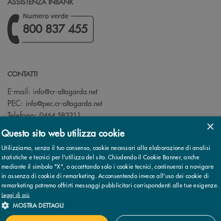
ASSISTENZA INBANK
800 837 455
CONTATTI
(si apre l’app di posta elettronica)
E-mail:
info@cr-altogarda.net
(si apre l’app di posta elettronica)
PEC:
info@pec.cr-altogarda.net
Telefono:
0464 583211
×
Questo sito web utilizza cookie
Utilizziamo, senza il tuo consenso, cookie necessari alla elaborazione di analisi
statistiche e tecnici per l'utilizzo del sito. Chiudendo il Cookie Banner, anche
mediante il simbolo "X", o accettando solo i cookie tecnici, continuerai a navigare
© 2026 Cassa Rurale AltoGarda - Rovereto - Banca di Credito
in assenza di cookie di remarketing. Acconsentendo invece all'uso dei cookie di
Cooperativo - Società Cooperativa - Società partecipante al Gruppo
remarketing potremo offrirti messaggi pubblicitari corrispondenti alle tue esigenze.
IVA Cassa Centrale Banca · P.Iva 02529020220
Note legali
Leggi di più
MOSTRA DETTAGLI