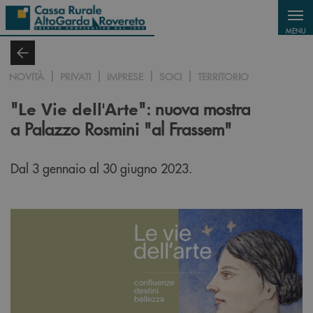
Salta al contenuto principale
MENU
NOVITÀ
PRIVATI
IMPRESE
SOCI
TERRITORIO
"
": nuova mostra
Le Vie dell'Arte
a Palazzo Rosmini "al Frassem"
Dal 3 gennaio al 30 giugno 2023.