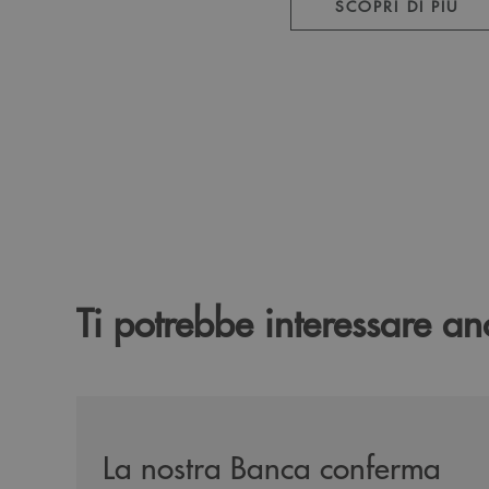
SCOPRI DI PIÙ
Ti potrebbe interessare an
/news/mantenimento-certificazione-per-la-parita
La nostra Banca conferma