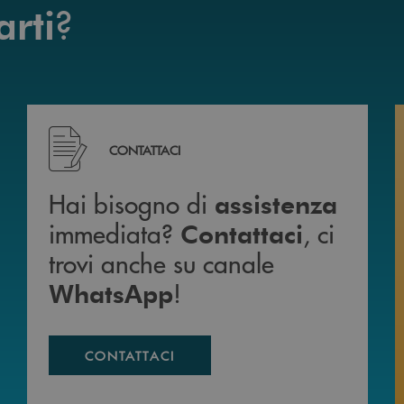
?
arti
mente da casa 24h su 24h .
Hai bisogno di assistenza immediata? Contattaci , c
CONTATTACI
Hai bisogno di
assistenza
immediata?
, ci
Contattaci
trovi anche su canale
!
WhatsApp
CONTATTACI