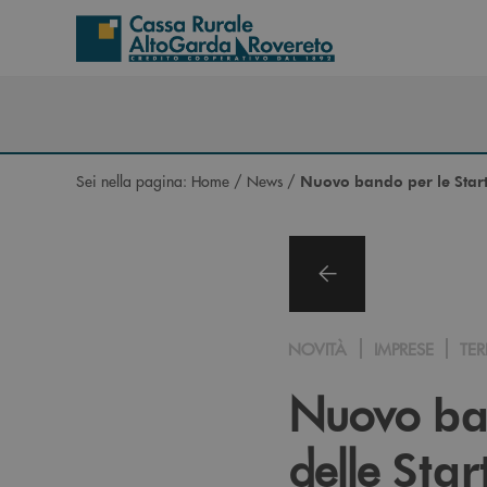
Salta al contenuto principale
Sei nella pagina:
Home
/
News
/
Nuovo bando per le Star
NOVITÀ
IMPRESE
TER
Nuovo
b
delle
Star