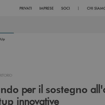
|
PRIVATI
IMPRESE
SOCI
CHI SIAM
tUp
RITORIO
per il
all'
ando
sostegno
innovative
tup