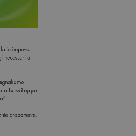
rla in impresa
gi necessari a
i segnaliamo
 allo sviluppo
”.
no
’Ente proponente.