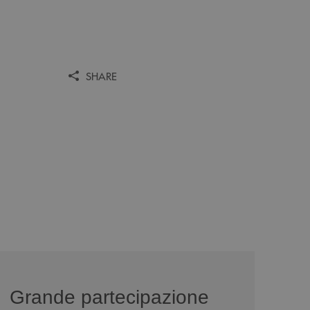
SHARE
news/serate-informativa-occhi-aperti/
Grande partecipazione