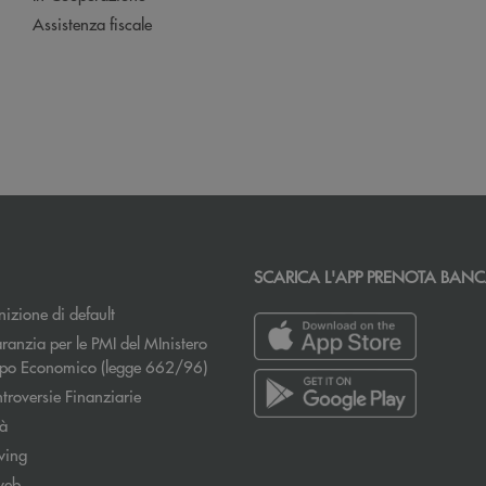
Assistenza fiscale
SCARICA L'APP PRENOTA BAN
izione di default
ranzia per le PMI del MInistero
Apre una nuova finestra
uppo Economico (legge 662/96)
Apre una nuova finestra
troversie Finanziarie
tà
wing
web