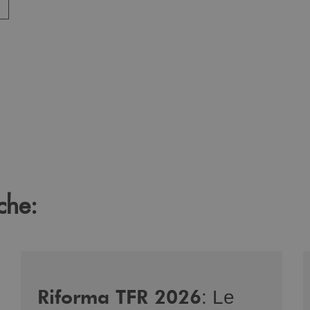
che:
-di-genere/
/news/nuova-riforma-tfr-2026/
/
Riforma TFR 2026
: Le