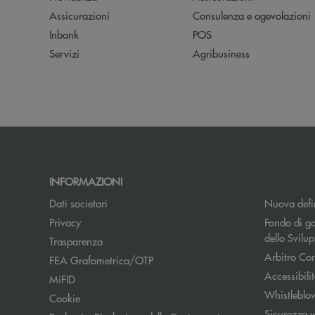
Assicurazioni
Consulenza e agevolazioni
Inbank
POS
Servizi
Agribusiness
INFORMAZIONI
Dati societari
Nuova defin
Apre una nuova finestra
Privacy
Fondo di ga
dello Svil
Trasparenza
Arbitro Con
FEA Grafometrica/OTP
Accessibili
MiFID
Whistleblo
Cookie
Sicurezza 