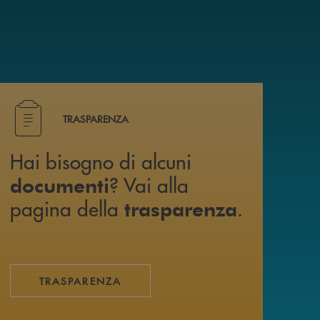
i trovi anche su canale WhatsApp !
Hai bisogno di alcuni documenti ? Vai alla pagina della 
TRASPARENZA
Hai bisogno di alcuni
? Vai alla
documenti
pagina della
.
trasparenza
TRASPARENZA