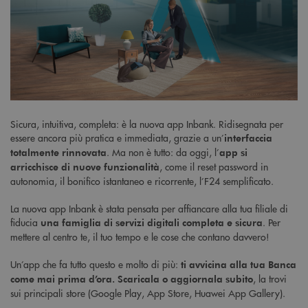
Sicura, intuitiva, completa: è la nuova app Inbank. Ridisegnata per
essere ancora più pratica e immediata, grazie a un’
interfaccia
. Ma non è tutto: da oggi, l’
totalmente rinnovata
app si
, come il reset password in
arricchisce di nuove funzionalità
autonomia, il bonifico istantaneo e ricorrente, l’F24 semplificato.
La nuova app Inbank è stata pensata per affiancare alla tua filiale di
fiducia
. Per
una famiglia di servizi digitali completa e sicura
mettere al centro te, il tuo tempo e le cose che contano davvero!
Un’app che fa tutto questo e molto di più:
ti avvicina alla tua Banca
, la trovi
come mai prima d’ora. Scaricala o aggiornala subito
sui principali store (Google Play, App Store, Huawei App Gallery).