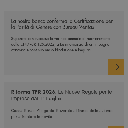
/news/mantenimento-certificazione-per-la-parita-di-genere/
La nostra Banca conferma la Certificazione per
la Parità di Genere con Bureau Veritas
Superata con successo la verifica annuale di mantenimento
della UNI/PdR 125:2022, a testimonianza di un impegno
concreto e continuo verso l'inclusione e l'equità.
/news/nuova-riforma-tfr-2026/
Riforma TFR 2026
: Le Nuove Regole per le
1° Luglio
Imprese dal
Cassa Rurale Altogarda-Rovereto al fianco delle aziende
per affrontare le novità.