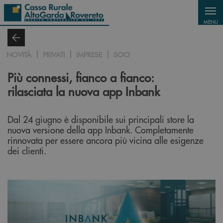
Salta al contenuto principale
MENU
NOVITÀ
PRIVATI
IMPRESE
SOCI
Più connessi, fianco a fianco:
rilasciata la nuova app Inbank
Dal 24 giugno è disponibile sui principali store la
nuova versione della app Inbank. Completamente
rinnovata per essere ancora più vicina alle esigenze
dei clienti.