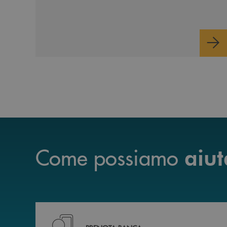
continuo verso l'inclusione e l'equità.
Come possiamo
aiut
Prenota il tuo appuntamento in Filiale diretta