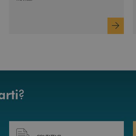
?
arti
mente da casa 24h su 24h .
Hai bisogno di assistenza immediata? Contattaci , c