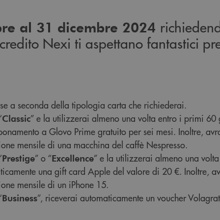
richieden
bre al 31 dicembre 2024
credito Nexi ti aspettano fantastici pr
se a seconda della tipologia carta che richiederai.
“
” e la utilizzerai almeno una volta entro i primi 60 
Classic
namento a Glovo Prime gratuito per sei mesi. Inoltre, avra
azione mensile di una macchina del caffè Nespresso.
“
” o “
” e la utilizzerai almeno una volta
Prestige
Excellence
ticamente una gift card Apple del valore di 20 €. Inoltre, av
zione mensile di un iPhone 15.
“
”, riceverai automaticamente un voucher Volagrat
Business