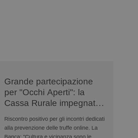
news/serate-informativa-occhi-aperti/
Grande partecipazione
per "Occhi Aperti": la
Cassa Rurale impegnata
sulla sicurezza digitale
Riscontro positivo per gli incontri dedicati
alla prevenzione delle truffe online. La
Banca: "Cultura e vicinanza sono le