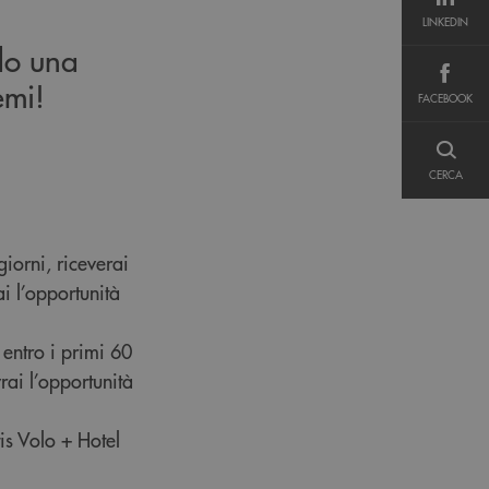
LINKEDIN
LINKEDIN
do una
FACEBOOK
emi!
FACEBOOK
CERCA
CERCA
giorni, riceverai
i l’opportunità
 entro i primi 60
rai l’opportunità
is Volo + Hotel