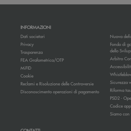
INFORMAZIONI
Dati societari
Nuova defin
Apre una nuova finestra
Privacy
Fondo di ga
dello Svil
Trasparenza
Arbitro Con
FEA Grafometrica/OTP
Accessibili
MiFID
Whistleblo
Cookie
Sicurezza 
Reclami e Risoluzione delle Controversie
Riforma tas
Disconoscimento operazioni di pagamento
PSD2 - Ope
Codice appa
Siamo con 
CONTATTI