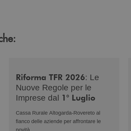
che:
-di-genere/
/news/nuova-riforma-tfr-2026/
/
Riforma TFR 2026
: Le
Nuove Regole per le
1° Luglio
Imprese dal
Cassa Rurale Altogarda-Rovereto al
fianco delle aziende per affrontare le
novità.