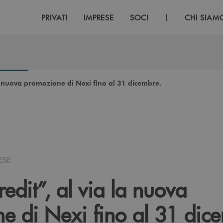
|
PRIVATI
IMPRESE
SOCI
CHI SIAM
a nuova promozione di Nexi fino al 31 dicembre.
ESE
dit”, al via la nuova
e di Nexi fino al 31 dic