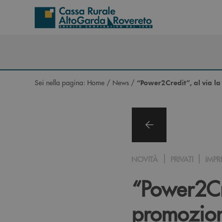
Salta al contenuto principale
Sei nella pagina:
Home
/
News
/
“Power2Credit”, al via l
NOVITÀ
PRIVATI
IMPR
“Power2Cre
promozion