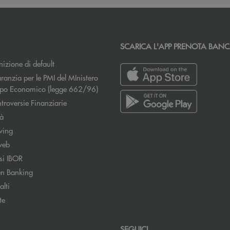
SCARICA L'APP PRENOTA BAN
izione di default
ranzia per le PMI del MInistero
Apre una nuova finestra
uppo Economico (legge 662/96)
Apre una nuova finestra
troversie Finanziarie
tà
wing
web
si IBOR
n Banking
lti
te
SEGUICI