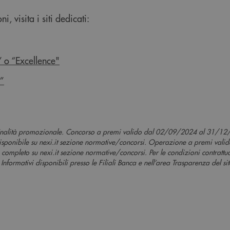
, visita i siti dedicati:
” o “Excellence"
s”
finalità promozionale. Concorso a premi valido dal 02/09/2024 al 31/12/
isponibile su nexi.it sezione normative/concorsi. Operazione a premi val
mpleto su nexi.it sezione normative/concorsi. Per le condizioni contrattu
Informativi disponibili presso le Filiali Banca e nell’area Trasparenza del sito