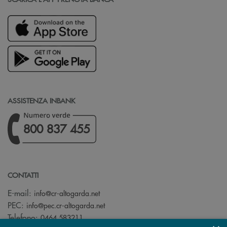
ASSISTENZA INBANK
800 837 455
CONTATTI
(si apre l’app di posta elettronica)
E-mail:
info@cr-altogarda.net
(si apre l’app di posta elettronica)
PEC:
info@pec.cr-altogarda.net
Telefono:
0464 583211