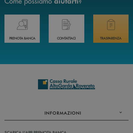
Come possiamo
?
aiutarti
Prenota il tuo appuntamento in Filiale direttamente da casa 24h su 24h 
Hai bisogno di assistenza immediata? Contatta
Hai bisogno di alcuni
PRENOTA BANCA
CONTATTACI
TRASPARENZA
INFORMAZIONI
SCARICA L'APP PRENOTA BANCA