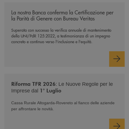
/news/mantenimento-certificazione-per-la-parita-di-genere/
La nostra Banca conferma la Certificazione per
la Parità di Genere con Bureau Veritas
Superata con successo la verifica annuale di mantenimento
della UNI/PdR 125:2022, a testimonianza di un impegno
concreto e continuo verso l'inclusione e l'equità.
/news/nuova-riforma-tfr-2026/
Riforma TFR 2026
: Le Nuove Regole per le
1° Luglio
Imprese dal
Cassa Rurale Altogarda-Rovereto al fianco delle aziende
per affrontare le novità.