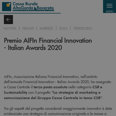
Salta al contenuto principale
MENU
NOVITÀ
PRIVATI
IMPRESE
SOCI
TERRITORIO
Premio AIFIn Financial Innovation
- Italian Awards 2020
AIFIn, Associazione Italiana Financial Innovation, nell’ambito
dell’annuale Financial Innovation - Italian Awards 2020, ha assegnato
a Cassa Centrale il
nella categoria
terzo posto assoluto
CSR e
con il progetto
Sustainability
“La strategia di marketing e
.
comunicazione del Gruppo Cassa Centrale in tema CSR”
Tra gli aspetti del progetto considerati maggiormente innovativi è stata
evidenziata una strategia di comunicazione originale e la messa a