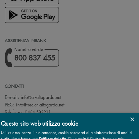
ASSISTENZA INBANK
800 837 455
CONTATTI
(si apre l’app di posta elettronica)
E-mail:
info@cr-altogarda.net
(si apre l’app di posta elettronica)
PEC:
info@pec.cr-altogarda.net
Telefono:
0464 583211
×
Questo sito web utilizza cookie
Utilizziamo, senza il tuo consenso, cookie necessari alla elaborazione di analisi
statistiche e tecnici per l'utilizzo del sito. Chiudendo il Cookie Banner, anche