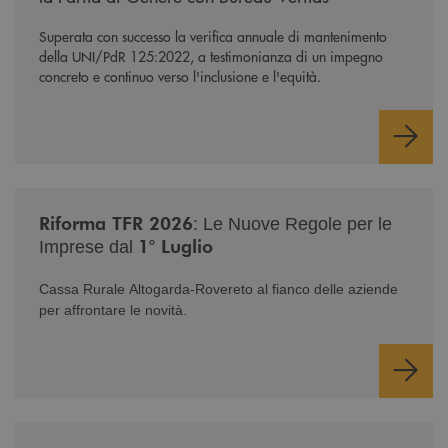
Superata con successo la verifica annuale di mantenimento
della UNI/PdR 125:2022, a testimonianza di un impegno
concreto e continuo verso l'inclusione e l'equità.
/news/nuova-riforma-tfr-2026/
Riforma TFR 2026
: Le Nuove Regole per le
1° Luglio
Imprese dal
Cassa Rurale Altogarda-Rovereto al fianco delle aziende
per affrontare le novità.
/news/serate-informativa-occhi-aperti/