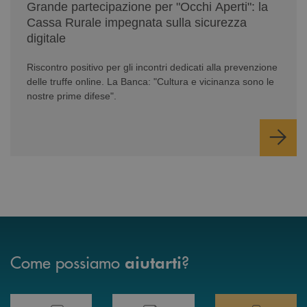
Grande partecipazione per "Occhi Aperti": la
Cassa Rurale impegnata sulla sicurezza
digitale
Riscontro positivo per gli incontri dedicati alla prevenzione
delle truffe online. La Banca: "Cultura e vicinanza sono le
nostre prime difese".
Come possiamo
?
aiutarti
Prenota il tuo appuntamento in Filiale direttamente da casa 24h su 24h 
Hai bisogno di assistenza immediata? Contatta
Hai bisogno di alcuni