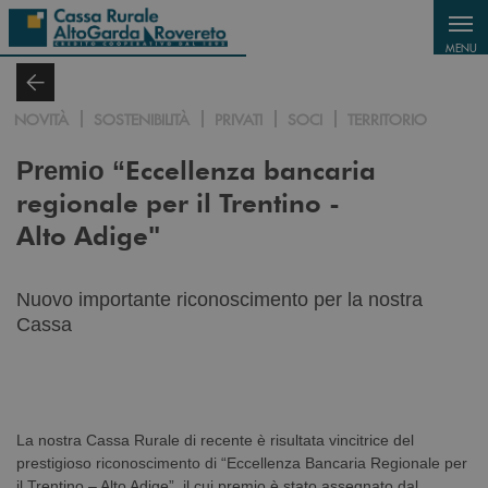
Salta al contenuto principale
MENU
NOVITÀ
SOSTENIBILITÀ
PRIVATI
SOCI
TERRITORIO
Eccellenza bancaria
Premio “
regionale per il Trentino -
Alto Adige
"
Nuovo importante riconoscimento per la nostra
Cassa
La nostra Cassa Rurale di recente è risultata vincitrice del
prestigioso riconoscimento di “Eccellenza Bancaria Regionale per
il Trentino – Alto Adige”, il cui premio è stato assegnato dal