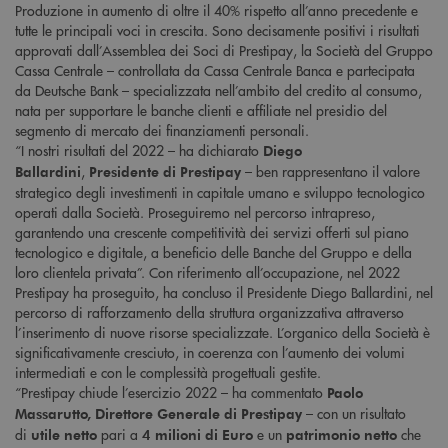
Produzione in aumento di oltre il 40% rispetto all’anno precedente e
tutte le principali voci in crescita. Sono decisamente positivi i risultati
approvati dall’Assemblea dei Soci di Prestipay, la Società del Gruppo
Cassa Centrale – controllata da Cassa Centrale Banca e partecipata
da Deutsche Bank – specializzata nell’ambito del credito al consumo,
nata per supportare le banche clienti e affiliate nel presidio del
segmento di mercato dei finanziamenti personali.
“I nostri risultati del 2022 – ha dichiarato
Diego
,
– ben rappresentano il valore
Ballardini
Presidente di Prestipay
strategico degli investimenti in capitale umano e sviluppo tecnologico
operati dalla Società. Proseguiremo nel percorso intrapreso,
garantendo una crescente competitività dei servizi offerti sul piano
tecnologico e digitale, a beneficio delle Banche del Gruppo e della
loro clientela privata”. Con riferimento all’occupazione, nel 2022
Prestipay ha proseguito, ha concluso il Presidente Diego Ballardini, nel
percorso di rafforzamento della struttura organizzativa attraverso
l’inserimento di nuove risorse specializzate. L’organico della Società è
significativamente cresciuto, in coerenza con l’aumento dei volumi
intermediati e con le complessità progettuali gestite.
“Prestipay chiude l’esercizio 2022 – ha commentato
Paolo
– con un risultato
Massarutto, Direttore Generale di Prestipay
di
pari a
e un
che
utile netto
4 milioni di Euro
patrimonio netto