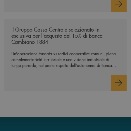
/news/il-gruppo-cassa-centrale-selezionato-in-esclusiva-per-lacquisto
Il Gruppo Cassa Centrale selezionato in
esclusiva per l'acquisto del 15% di Banca
Cambiano 1884
Un'operazione fondata su radici cooperative comuni, piena
complementarietà territoriale e una visione industriale di
lungo periodo, nel pieno rispetto dell'autonomia di Banca
Cambiano. Nei prossimi giorni verrà avviato il periodo di
negoziazione esclusiva per la finalizzazione dell’operazione.