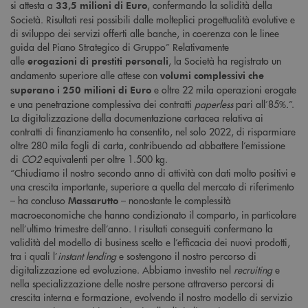
si attesta a
, confermando la solidità della
33,5 milioni di Euro
Società. Risultati resi possibili dalle molteplici progettualità evolutive e
di sviluppo dei servizi offerti alle banche, in coerenza con le linee
guida del Piano Strategico di Gruppo” Relativamente
alle
, la Società ha registrato un
erogazioni di prestiti personali
andamento superiore alle attese con
volumi complessivi che
e oltre 22 mila operazioni erogate
superano i 250 milioni di Euro
e una penetrazione complessiva dei contratti
paperless
pari all’85%
.
”.
La digitalizzazione della documentazione cartacea relativa ai
contratti di finanziamento ha consentito, nel solo 2022, di risparmiare
oltre 280 mila fogli di carta, contribuendo ad abbattere l’emissione
di
CO2
equivalenti per oltre 1.500 kg.
“Chiudiamo il nostro secondo anno di attività con dati molto positivi e
una crescita importante, superiore a quella del mercato di riferimento
– ha concluso
– nonostante le complessità
Massarutto
macroeconomiche che hanno condizionato il comparto, in particolare
nell’ultimo trimestre dell’anno. I risultati conseguiti confermano la
validità del modello di business scelto e l’efficacia dei nuovi prodotti,
tra i quali l’
instant lending
e sostengono il nostro percorso di
digitalizzazione ed evoluzione. Abbiamo investito nel
recruiting
e
nella specializzazione delle nostre persone attraverso percorsi di
crescita interna e formazione, evolvendo il nostro modello di servizio