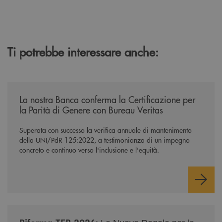
Ti potrebbe interessare anche:
/news/mantenimento-certificazione-per-la-parita-di-genere/
La nostra Banca conferma la Certificazione per
la Parità di Genere con Bureau Veritas
Superata con successo la verifica annuale di mantenimento
della UNI/PdR 125:2022, a testimonianza di un impegno
concreto e continuo verso l'inclusione e l'equità.
/news/nuova-riforma-tfr-2026/