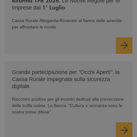
Riforma TFR 2026
: Le Nuove Regole per le
1° Luglio
Imprese dal
Cassa Rurale Altogarda-Rovereto al fianco delle aziende
per affrontare le novità.
/news/serate-informativa-occhi-aperti/
Grande partecipazione per "Occhi Aperti": la
Cassa Rurale impegnata sulla sicurezza
digitale
Riscontro positivo per gli incontri dedicati alla prevenzione
delle truffe online. La Banca: "Cultura e vicinanza sono le
nostre prime difese".