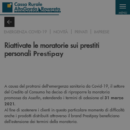
Salta al contenuto principale
MENU
EMERGENZA COVID-19
NOVITÀ
PRIVATI
IMPRESE
Riattivate le moratorie sui prestiti
personali
Prestipay
A causa del protrarsi dell'emergenza sanitaria da Covid-19, il settore
del Credito al Consumo ha deciso di riproporre la moratoria
promossa da Assofin, estendendo i termini di adesione al
31 marzo
2021.
Al fine di sostenere i clienti in questo particolare momento di difficoltà
anche i prodotti distribuiti attraverso il brand Prestipay beneficiano
dell’estensione dei termini della moratoria.