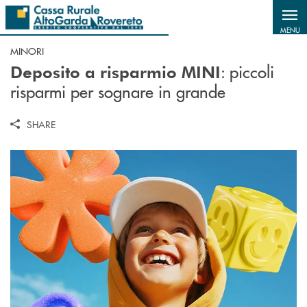
Salta al contenuto principale
MENU
MINORI
: piccoli
Deposito a risparmio MINI
risparmi per sognare in grande
SHARE