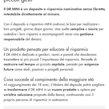
Il DR MINI è un deposito a risparmio nominativo senza libretto,
intestabile direttamente al minore.
Con il deposito a risparmio MINI costruisci le basi per realizzare i
loro progetti, giorno dopo giorno. Una scelta
e
per
semplice
sicura
custodire i loro risparmi e accompagnarli verso una
gestione
del denaro.
responsabile
Un prodotto pensato per educare al risparmio
Il DR MINI è dedicato a genitori, nonni e parenti che desiderano
trasmettere ai più piccoli l’importanza del risparmio. Permette di
un piccolo
, pensato per
costruire nel tempo
capitale
esigenze
come studi, passioni o progetti personali.
future
Cosa succede al compimento della maggiore età
Al raggiungimento dei 18 anni, il titolare del deposito potrà scegliere
se
il DR MINI in un
o optare per
trasformare
nuovo prodotto
proposta dalla Banca, continuando così il
un’altra soluzione
proprio percorso di risparmio in autonomia.