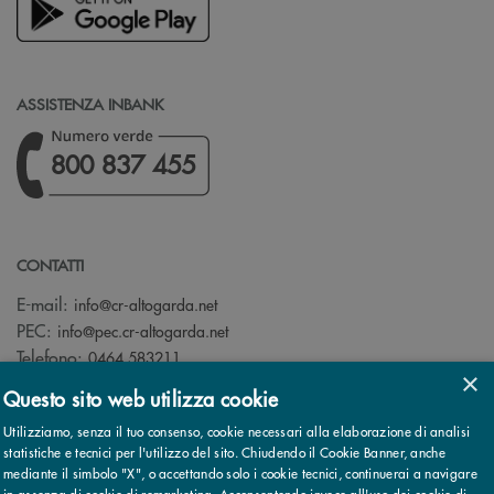
ASSISTENZA INBANK
800 837 455
CONTATTI
(si apre l’app di posta elettronica)
E-mail:
info@cr-altogarda.net
(si apre l’app di posta elettronica)
PEC:
info@pec.cr-altogarda.net
Telefono:
0464 583211
×
Questo sito web utilizza cookie
Utilizziamo, senza il tuo consenso, cookie necessari alla elaborazione di analisi
statistiche e tecnici per l'utilizzo del sito. Chiudendo il Cookie Banner, anche
mediante il simbolo "X", o accettando solo i cookie tecnici, continuerai a navigare
© 2026 Cassa Rurale AltoGarda - Rovereto - Banca di Credito