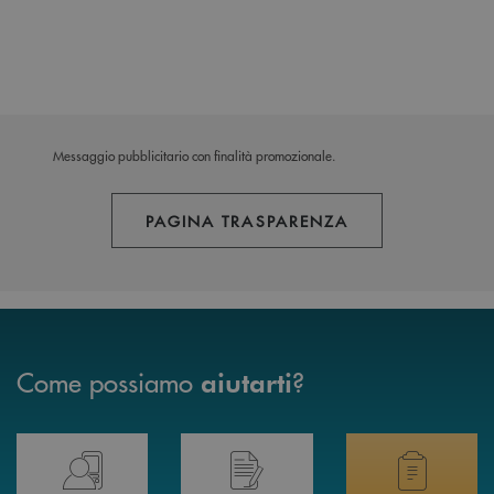
Messaggio pubblicitario con finalità promozionale.
PAGINA TRASPARENZA
Come possiamo
?
aiutarti
Prenota il tuo appuntamento in Filiale direttamente da casa 24h su 24h 
Hai bisogno di assistenza immediata? Contatta
Hai bisogno di alcuni