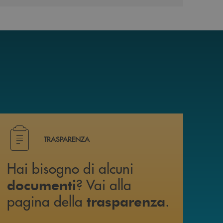
i trovi anche su canale WhatsApp !
Hai bisogno di alcuni documenti ? Vai alla pagina della 
TRASPARENZA
Hai bisogno di alcuni
? Vai alla
documenti
pagina della
.
trasparenza