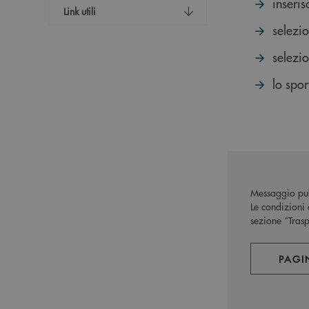
inseris
Link utili
selezi
selezi
lo spo
Messaggio pub
Le condizioni 
sezione “Trasp
PAGI