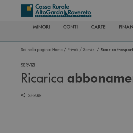
Salta al contenuto principale
MINORI
CONTI
CARTE
FINAN
MINORI
CONTI
CARTE
FINAN
Sei nella pagina:
Home
/
Privati
/
Servizi
/
Ricarica traspor
SERVIZI
Ricarica
abbonamen
SHARE