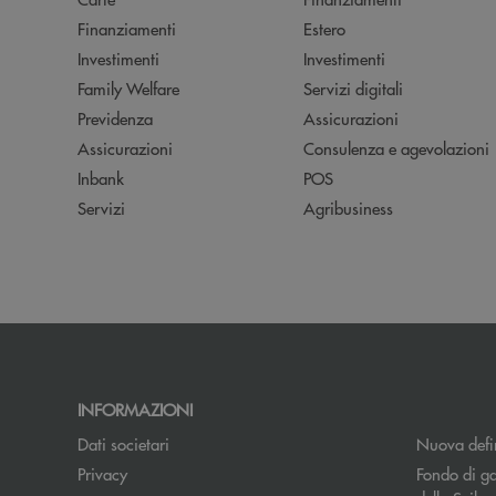
Finanziamenti
Estero
Investimenti
Investimenti
Family Welfare
Servizi digitali
Previdenza
Assicurazioni
Assicurazioni
Consulenza e agevolazioni
Inbank
POS
Servizi
Agribusiness
INFORMAZIONI
Dati societari
Nuova defin
Apre una nuova finestra
Privacy
Fondo di ga