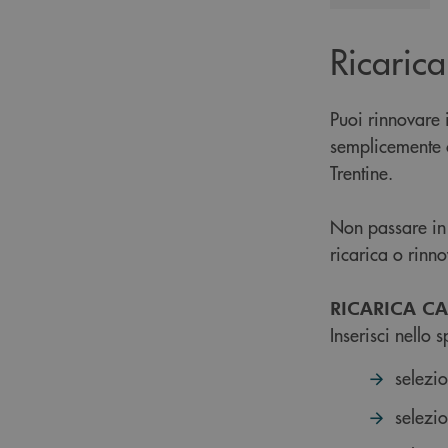
Ricarica
Puoi rinnovare 
semplicemente c
Trentine.
Non passare in 
ricarica o rinn
RICARICA CA
Inserisci nello 
selezi
selezi