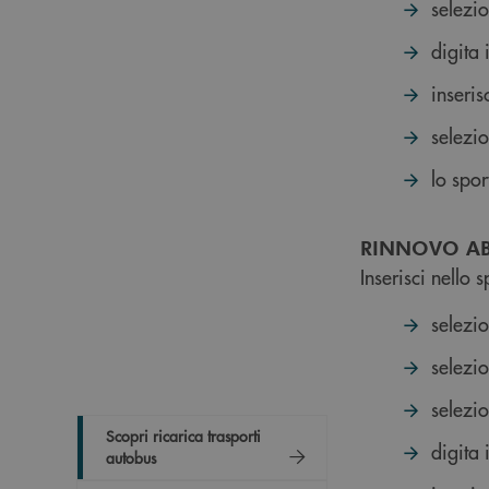
selezio
digita 
inseris
selezio
lo spor
RINNOVO A
Inserisci nello 
selezi
selezi
selezi
Scopri ricarica trasporti
digita 
autobus