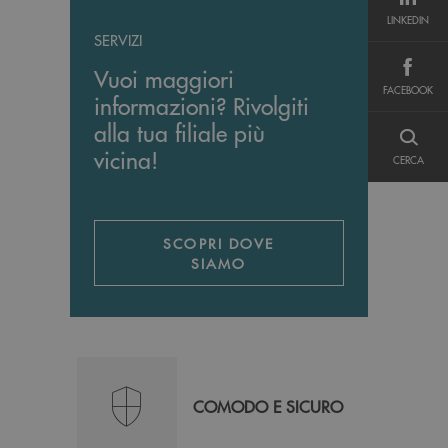
LINKEDIN
LINKEDIN
SERVIZI
Vuoi maggiori
FACEBOOK
FACEBOOK
informazioni? Rivolgiti
alla tua filiale più
CERCA
vicina!
CERCA
SCOPRI DOVE
SIAMO
COMODO E SICURO