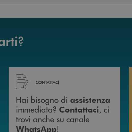
?
arti
mente da casa 24h su 24h .
Hai bisogno di assistenza immediata? Contattaci , c
CONTATTACI
Hai bisogno di
assistenza
immediata?
, ci
Contattaci
trovi anche su canale
!
WhatsApp