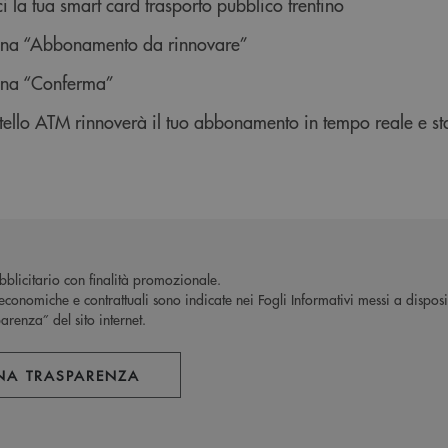
ci la tua smart card trasporto pubblico trentino
ona “Abbonamento da rinnovare”
ona “Conferma”
rtello ATM rinnoverà il tuo abbonamento in tempo reale e s
blicitario con finalità promozionale.
economiche e contrattuali sono indicate nei Fogli Informativi messi a disposiz
arenza” del sito internet.
NA TRASPARENZA