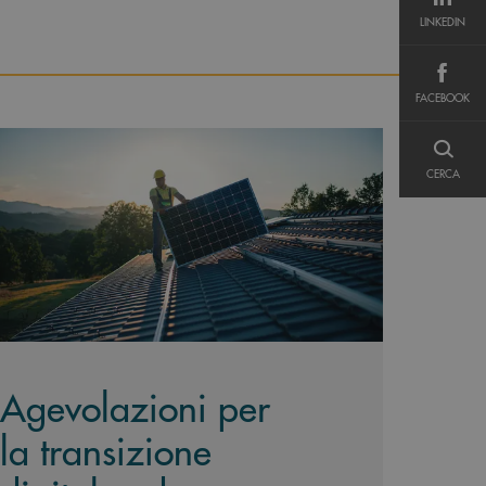
LINKEDIN
LINKEDIN
FACEBOOK
FACEBOOK
n mercati esteri
opri di più Agevolazioni per la transizione digitale ed ec
CERCA
CERCA
Agevolazioni per
la transizione