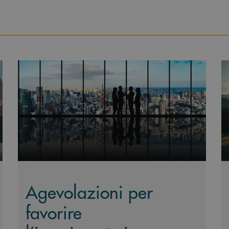
re ed eventi all’estero&nbsp;
Scopri di più Agevolazioni per favorire l’inserimento i
Sc
Agevolazioni per
favorire