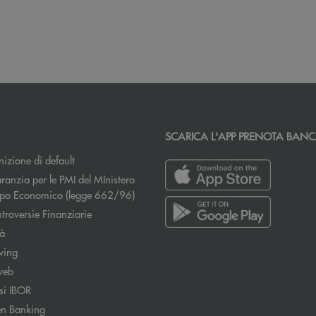
SCARICA L'APP PRENOTA BAN
izione di default
ranzia per le PMI del MInistero
Apre una nuova finestra
uppo Economico (legge 662/96)
Apre una nuova finestra
troversie Finanziarie
tà
wing
web
si IBOR
n Banking