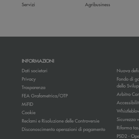
Servizi
Agribusiness
INFORMAZIONI
Dati societari
Nuova defin
Apre una nuova finestra
Privacy
Fondo di ga
dello Svil
Trasparenza
Arbitro Con
FEA Grafometrica/OTP
Accessibili
MiFID
Whistleblo
Cookie
Sicurezza 
Reclami e Risoluzione delle Controversie
Riforma tas
Disconoscimento operazioni di pagamento
PSD2 - Ope