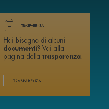
i trovi anche su canale WhatsApp !
Hai bisogno di alcuni documenti ? Vai alla pagina della 
TRASPARENZA
Hai bisogno di alcuni
? Vai alla
documenti
pagina della
.
trasparenza
TRASPARENZA